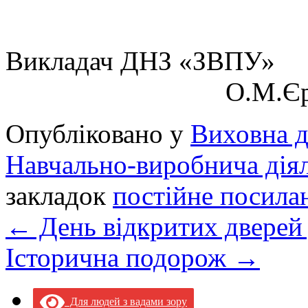
Викладач ДН
О.М.Єрьом
Опубліковано у
Виховна д
Навчально-виробнича діял
закладок
постійне посила
←
День відкритих дверей
Історична подорож
→
Для людей з вадами зору