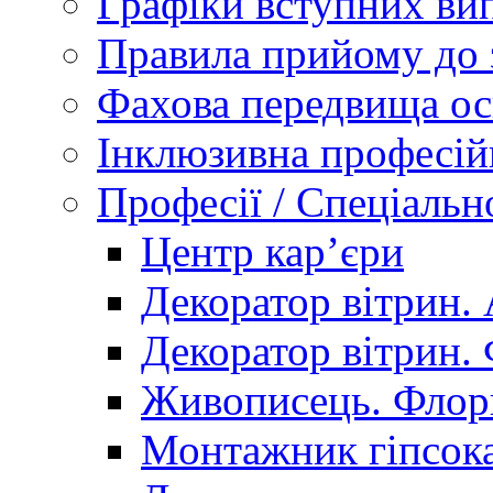
Графіки вступних вип
Правила прийому до 
Фахова передвища ос
Інклюзивна професій
Професії / Спеціальн
Центр кар’єри
Декоратор вітрин. 
Декоратор вітрин. 
Живописець. Флор
Монтажник гіпсока