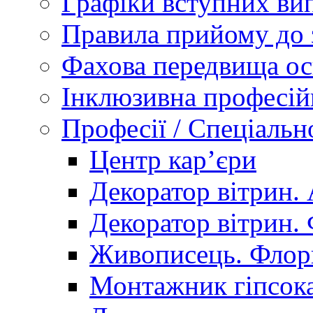
Графіки вступних вип
Правила прийому до 
Фахова передвища ос
Інклюзивна професій
Професії / Спеціальн
Центр кар’єри
Декоратор вітрин. 
Декоратор вітрин. 
Живописець. Флор
Монтажник гіпсока