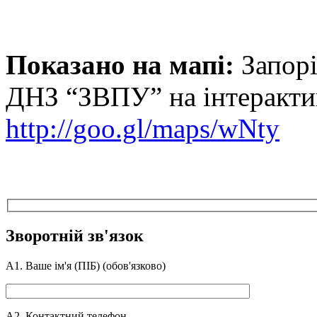
Показано на мапі:
Запорі
ДНЗ “ЗВПУ” на інтерактив
http://goo.gl/maps/wNty
Зворотній зв'язок
А1. Ваше ім'я (ПIБ) (обов'язково)
А2. Контактний телефон