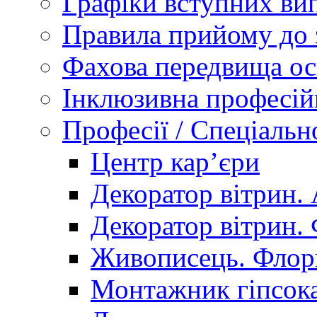
Графіки вступних вип
Правила прийому до 
Фахова передвища ос
Інклюзивна професій
Професії / Спеціальн
Центр кар’єри
Декоратор вітрин. 
Декоратор вітрин. 
Живописець. Флор
Монтажник гіпсока