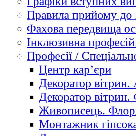
Графіки вступних вип
Правила прийому до 
Фахова передвища ос
Інклюзивна професій
Професії / Спеціальн
Центр кар’єри
Декоратор вітрин. 
Декоратор вітрин. 
Живописець. Флор
Монтажник гіпсока