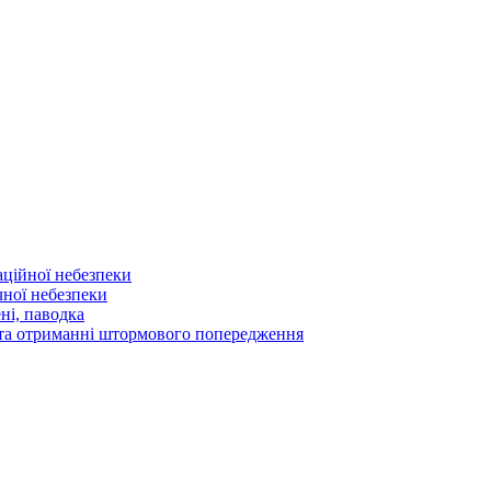
аційної небезпеки
чної небезпеки
ні, паводка
а та отриманні штормового попередження