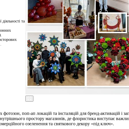
 діяльності та
зонних
).
осторових
.
 фотозон, поп-ап локацій та інсталяцій для бренд-активацій і за
нутрішнього простору магазинів, де флористика виступає важлив
мерційного озеленення та святкового декору «під ключ».