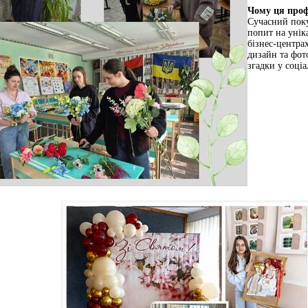
Чому ця проф
Сучасний поку
попит на уніка
бізнес-центрах
дизайн та фот
згадки у соці