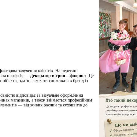
фактором залучення клієнтів. На перетині
вана професія —
Декоратор вітрин – флорист
. Це
-об’єкти, здатні закохати споживача в бренд із
овністю відповідає за візуальне оформлення
ринах магазинів, а також займається професійним
лементів — від живих рослин та сухоцвітів до