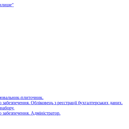
чилище"
цювальник-плиточник.
 забезпечення. Обліковець з реєстрації бухгалтерських даних.
набору.
 забезпечення. Адміністратор.