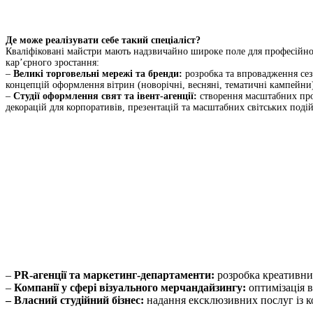
Де може реалізувати себе такий спеціаліст?
Кваліфіковані майстри мають надзвичайно широке поле для професійної
кар’єрного зростання:
–
Великі торговельні мережі та бренди:
розробка та впровадження се
концепцій оформлення вітрин (новорічні, весняні, тематичні кампейни
–
Студії оформлення свят та івент-агенції:
створення масштабних пр
декорацій для корпоративів, презентацій та масштабних світських подій
–
PR-агенції та маркетинг-департаменти:
розробка креативних
–
Компанії у сфері візуального мерчандайзингу:
оптимізація в
– Власний студійний бізнес:
надання ексклюзивних послуг із ко