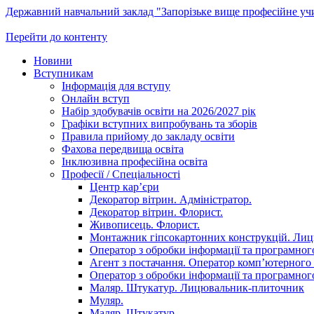
Державний навчальний заклад "Запорізьке вище професійне у
Перейти до контенту
Новини
Вступникам
Інформація для вступу
Онлайн вступ
Набір здобувачів освіти на 2026/2027 рік
Графіки вступних випробувань та зборів
Правила прийому до закладу освіти
Фахова передвища освіта
Інклюзивна професійна освіта
Професії / Спеціальності
Центр кар’єри
Декоратор вітрин. Адміністратор.
Декоратор вітрин. Флорист.
Живописець. Флорист.
Монтажник гіпсокартонних конструкцій. Ли
Оператор з обробки інформації та програмного
Агент з постачання. Оператор комп’ютерного 
Оператор з обробки інформації та програмного
Маляр. Штукатур. Лицювальник-плиточник
Муляр.
Маляр. Штукатур