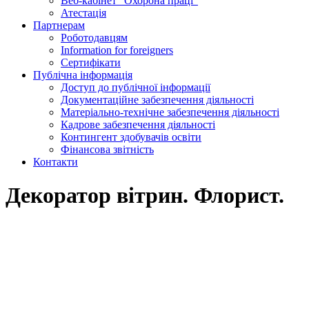
Веб-кабінет “Охорона праці”
Атестація
Партнерам
Роботодавцям
Information for foreigners
Сертифікати
Публічна інформація
Доступ до публічної інформації
Документаційне забезпечення діяльності
Матеріально-технічне забезпечення діяльності
Кадрове забезпечення діяльності
Контингент здобувачів освіти
Фінансова звітність
Контакти
Декоратор вітрин. Флорист.