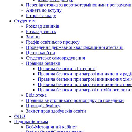
Перепідготовка за короткотерміновими програмами
Анкета до вступу
Історія закладу
Студентам
Розклад дзвінків
Розклад занять
Заміни
Графік освітнього процесу
Проведення державної кваліфікаційної атестації
Центр кар’єри
Студентське самоврядування
Правила безпеки
Правила безпеки в Інтернеті
Правила безпеки при загрозі виникнення раді
Правила безпеки при загрозі виникнення хімі
Правила безпеки при загрозі виникнення пове
Правила безпеки при загрозі стихійного лих
Бібліотека
Правила внутрішнього розпорядку та поведінки
Протидія булінгу
Захист прав здобувачів освіти
ФПО
Педпрацівникам
Веб-Методичний кабінет