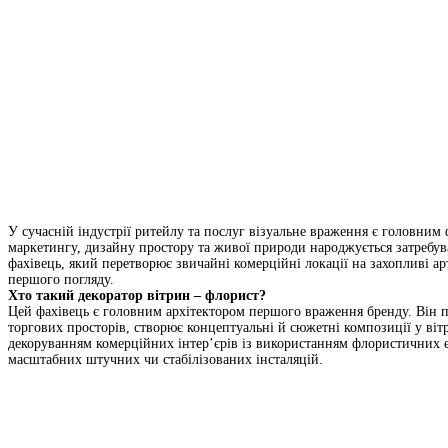
У сучасній індустрії ритейлу та послуг візуальне враження є головним 
маркетингу, дизайну простору та живої природи народжується затребу
фахівець, який перетворює звичайні комерційні локації на захопливі арт
першого погляду.
Хто такий декоратор вітрин – флорист?
Цей фахівець є головним архітектором першого враження бренду. Він п
торгових просторів, створює концептуальні й сюжетні композиції у віт
декоруванням комерційних інтер’єрів із використанням флористичних е
масштабних штучних чи стабілізованих інсталяцій.