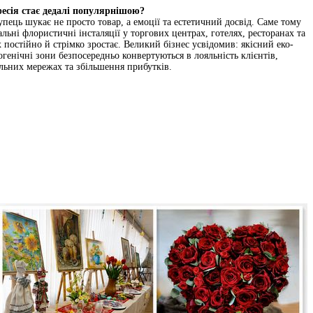
есія стає дедалі популярнішою?
пець шукає не просто товар, а емоції та естетичний досвід. Саме тому
льні флористичні інсталяції у торгових центрах, готелях, ресторанах та
 постійно й стрімко зростає. Великий бізнес усвідомив: якісний еко-
огенічні зони безпосередньо конвертуються в лояльність клієнтів,
альних мережах та збільшення прибутків.