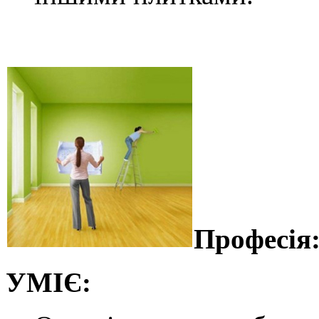
Професія
УМІЄ: