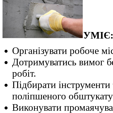
УМІЄ
Організувати робоче мі
Дотримуватись вимог бе
робіт.
Підбирати інструменти 
поліпшеного обштукату
Виконувати промаячува