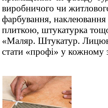
виробничого чи житлового
фарбування, наклеювання
плиткою, штукатурка тощо
«Маляр. Штукатур. Лицю
стати «профі» у кожному з