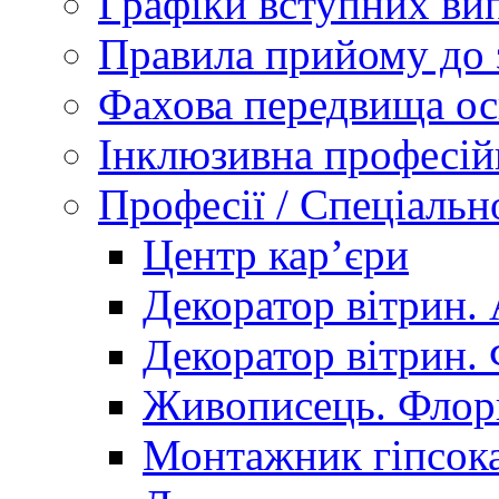
Графіки вступних вип
Правила прийому до 
Фахова передвища ос
Інклюзивна професій
Професії / Спеціальн
Центр кар’єри
Декоратор вітрин. 
Декоратор вітрин. 
Живописець. Флор
Монтажник гіпсока