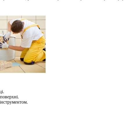
і.
поверхні.
оінструментом.