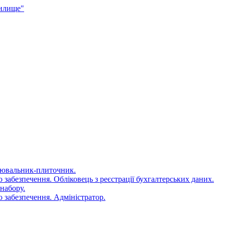
чилище"
цювальник-плиточник.
 забезпечення. Обліковець з реєстрації бухгалтерських даних.
набору.
 забезпечення. Адміністратор.