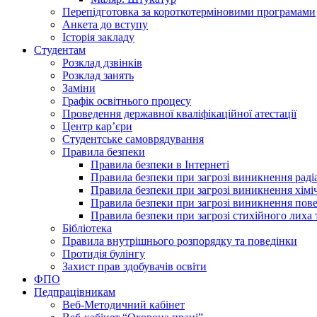
Перепідготовка за короткотерміновими програмами
Анкета до вступу
Історія закладу
Студентам
Розклад дзвінків
Розклад занять
Заміни
Графік освітнього процесу
Проведення державної кваліфікаційної атестації
Центр кар’єри
Студентське самоврядування
Правила безпеки
Правила безпеки в Інтернеті
Правила безпеки при загрозі виникнення раді
Правила безпеки при загрозі виникнення хімі
Правила безпеки при загрозі виникнення пове
Правила безпеки при загрозі стихійного лих
Бібліотека
Правила внутрішнього розпорядку та поведінки
Протидія булінгу
Захист прав здобувачів освіти
ФПО
Педпрацівникам
Веб-Методичний кабінет