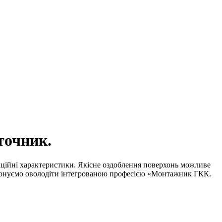
точник.
атаційні характеристики. Якісне оздоблення поверхонь можливе
ропонуємо оволодіти інтегрованою професією «Монтажник ГКК.