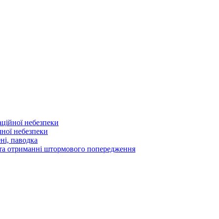
аційної небезпеки
чної небезпеки
ні, паводка
а та отриманні штормового попередження