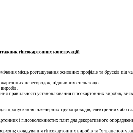
нтажник гіпсокартонних конструкцій
мічання місць розташування основних профілів та брусків під ч
сокартонних перегородок, підшивних стель тощо.
 виробів.
яння правильності установлювання гіпсокартонних виробів, вияв
 для пропускання інженерних трубопроводів, електричних або с
артонних і гіпсоволокнистих плит для декоративного опоряджен
ерхонь; складування гіпсокартонних виробів та їх транспортува