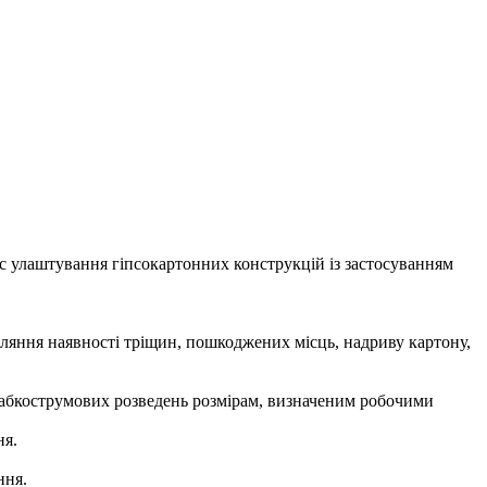
ас улаштування гіпсокартонних конструкцій із застосуванням
ляння наявності тріщин, пошкоджених місць, надриву картону,
лабкострумових розведень розмірам, визначеним робочими
ня.
ння.