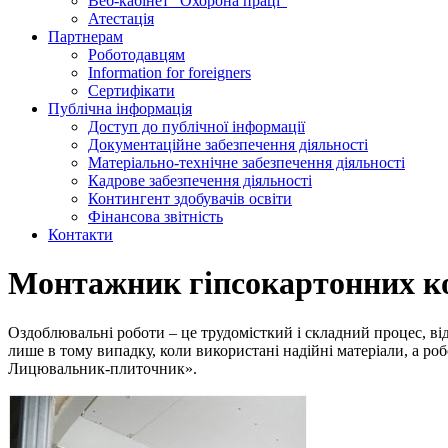
Веб-кабінет “Охорона праці”
Атестація
Партнерам
Роботодавцям
Information for foreigners
Сертифікати
Публічна інформація
Доступ до публічної інформації
Документаційне забезпечення діяльності
Матеріально-технічне забезпечення діяльності
Кадрове забезпечення діяльності
Контингент здобувачів освіти
Фінансова звітність
Контакти
Монтажник гіпсокартонних к
Оздоблювальні роботи – це трудомісткий і складний процес, від
лише в тому випадку, коли використані надійні матеріали, а
Лицювальник-плиточник».