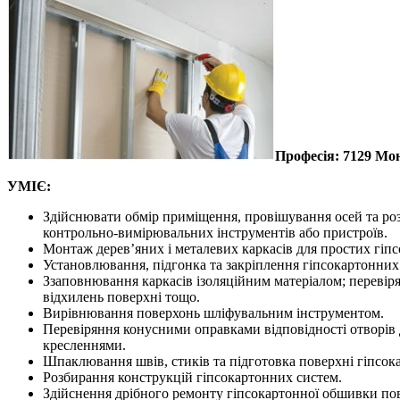
Професія:
7129 Мо
УМІЄ:
Здійснювати обмір приміщення, провішування осей та роз
контрольно-вимірювальних інструментів або пристроїв.
Монтаж дерев’яних і металевих каркасів для простих гіп
Установлювання, підгонка та закріплення гіпсокартонних
Ззаповнювання каркасів ізоляційним матеріалом; перевір
відхилень поверхні тощо.
Вирівнювання поверхонь шліфувальним інструментом.
Перевіряння конусними оправками відповідності отворів
кресленнями.
Шпаклювання швів, стиків та підготовка поверхні гіпсок
Розбирання конструкцій гіпсокартонних систем.
Здійснення дрібного ремонту гіпсокартонної обшивки пов