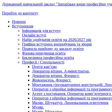
Державний навчальний заклад "Запорізьке вище професійне у
Перейти до контенту
Новини
Вступникам
Інформація для вступу
Онлайн вступ
Набір здобувачів освіти на 2026/2027 рік
Графіки вступних випробувань та зборів
Правила прийому до закладу освіти
Фахова передвища освіта
Інклюзивна професійна освіта
Професії / Спеціальності
Центр кар’єри
Декоратор вітрин. Адміністратор.
Декоратор вітрин. Флорист.
Живописець. Флорист.
Монтажник гіпсокартонних конструкцій. Ли
Оператор з обробки інформації та програмного
Агент з постачання. Оператор комп’ютерного 
Оператор з обробки інформації та програмного
Маляр. Штукатур. Лицювальник-плиточник
Муляр.
Маляр. Штукатур