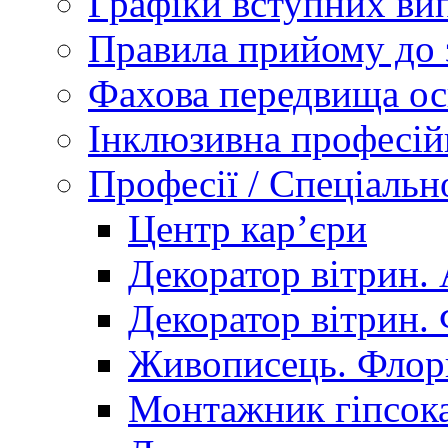
Графіки вступних вип
Правила прийому до 
Фахова передвища ос
Інклюзивна професій
Професії / Спеціальн
Центр кар’єри
Декоратор вітрин. 
Декоратор вітрин. 
Живописець. Флор
Монтажник гіпсока