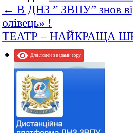
←
В ДНЗ ” ЗВПУ” знов ві
олівець» !
ТЕАТР – НАЙКРАЩА 
Для людей з вадами зору