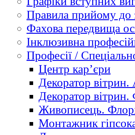
Графіки вступних вип
Правила прийому до 
Фахова передвища ос
Інклюзивна професій
Професії / Спеціальн
Центр кар’єри
Декоратор вітрин. 
Декоратор вітрин. 
Живописець. Флор
Монтажник гіпсока