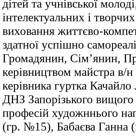
дітей та учнівської молод
інтелектуальних і творчих
виховання життєво-компет
здатної успішно самореалі
Громадянин, Сім’янин, Пр
керівництвом майстра в/н
керівника гуртка Качайл
ДНЗ Запорізького вищого
професій художннього на
(гр. №15), Бабаєва Ганна 