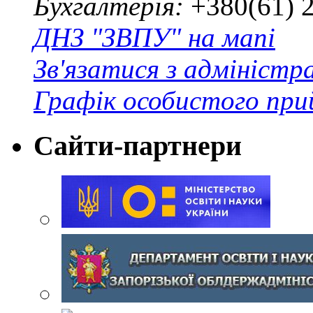
Бухгалтерія:
+380(61) 
ДНЗ "ЗВПУ" на мапі
Зв'язатися з адміністр
Графік особистого при
Сайти-партнери