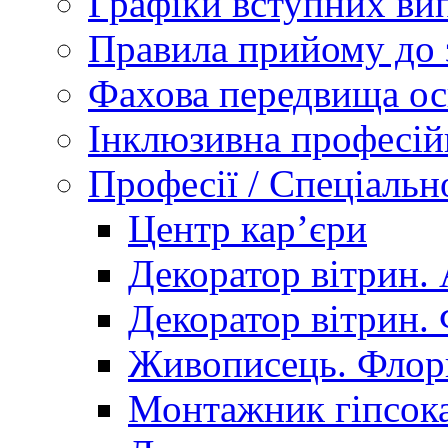
Графіки вступних вип
Правила прийому до 
Фахова передвища ос
Інклюзивна професій
Професії / Спеціальн
Центр кар’єри
Декоратор вітрин. 
Декоратор вітрин. 
Живописець. Флор
Монтажник гіпсока