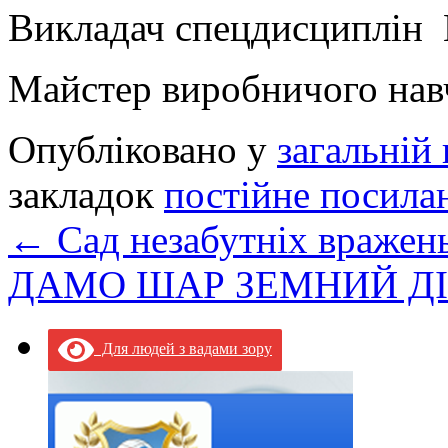
Викладач спецдисциплін 
Майстер виробничого нав
Опубліковано у
загальній 
закладок
постійне посила
←
Сад незабутніх вражен
ДАМО ШАР ЗЕМНИЙ Д
Для людей з вадами зору