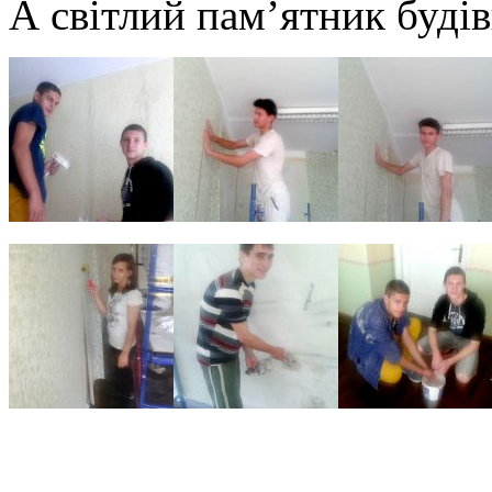
А світлий пам’ятник буді