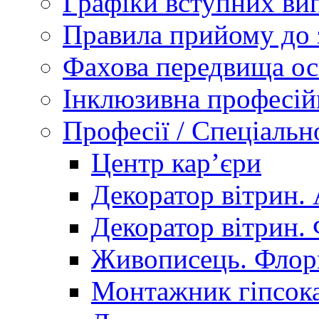
Графіки вступних вип
Правила прийому до 
Фахова передвища ос
Інклюзивна професій
Професії / Спеціальн
Центр кар’єри
Декоратор вітрин. 
Декоратор вітрин. 
Живописець. Флор
Монтажник гіпсока