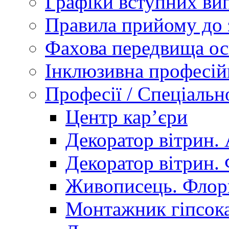
Графіки вступних вип
Правила прийому до 
Фахова передвища ос
Інклюзивна професій
Професії / Спеціальн
Центр кар’єри
Декоратор вітрин. 
Декоратор вітрин. 
Живописець. Флор
Монтажник гіпсока