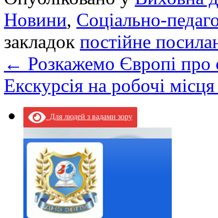
Новини
,
Соціально-педаго
закладок
постійне посила
←
Розкажемо Європі про 
Екскурсія на робочі місця
Для людей з вадами зору