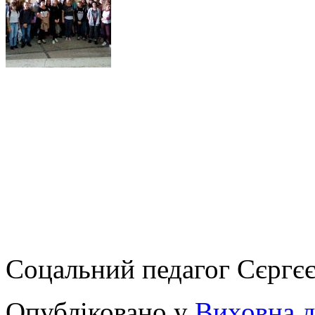
Соцальний педагог Сєргєє
Опубліковано у
Виховна д