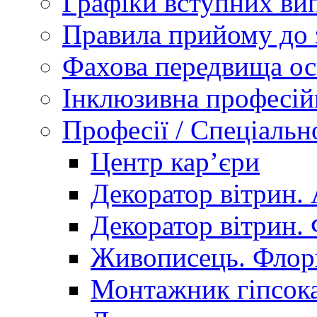
Графіки вступних вип
Правила прийому до 
Фахова передвища ос
Інклюзивна професій
Професії / Спеціальн
Центр кар’єри
Декоратор вітрин. 
Декоратор вітрин. 
Живописець. Флор
Монтажник гіпсока