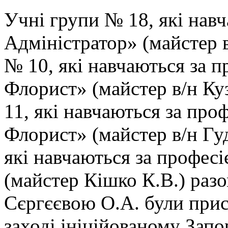
Учні групи № 18, які нав
Адміністратор» (майстер в
№ 10, які навчаються за 
Флорист» (майстер в/н Ку
11, які навчаються за про
Флорист» (майстер в/н Гу
які навчаються за профес
(майстер Кішко К.В.) раз
Сєргєєвою О.А. були прис
заході ініційованому Зап