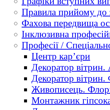
Графіки вступних вип
Правила прийому до 
Фахова передвища ос
Інклюзивна професій
Професії / Спеціальн
Центр кар’єри
Декоратор вітрин. 
Декоратор вітрин. 
Живописець. Флор
Монтажник гіпсока