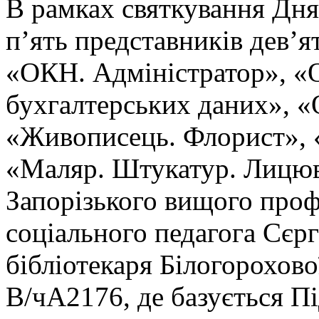
В рамках святкування Дня
п’ять представників дев’я
«ОКН. Адміністратор», «О
бухгалтерських даних», «
«Живописець. Флорист», 
«Маляр. Штукатур. Лицюв
Запорізького вищого проф
соціального педагога Сєрг
бібліотекаря Білогорохов
В/чА2176, де базується П