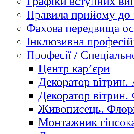
Графіки вступних вип
Правила прийому до 
Фахова передвища ос
Інклюзивна професій
Професії / Спеціальн
Центр кар’єри
Декоратор вітрин. 
Декоратор вітрин. 
Живописець. Флор
Монтажник гіпсока