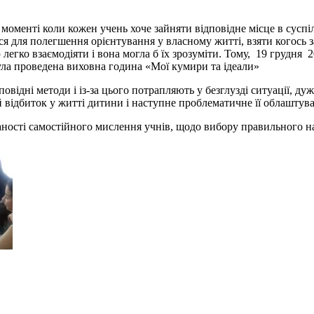
моменті коли кожен учень хоче зайняти відповідне місце в суспіл
ся для полегшення орієнтування у власному житті, взяти когось за
ою легко взаємодіяти і вона могла б їх зрозуміти. Тому, 19 груд
а проведена виховна година «Мої кумири та ідеали»
овідні методи і із-за цього потрапляють у безглузді ситуації, ду
й відбиток у житті дитини і наступне проблематичне її облаштув
ності самостійного мислення учнів, щодо вибору правильного н