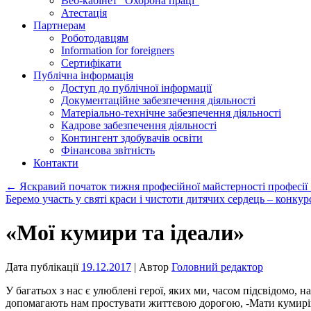
Веб-кабінет “Охорона праці”
Атестація
Партнерам
Роботодавцям
Information for foreigners
Сертифікати
Публічна інформація
Доступ до публічної інформації
Документаційне забезпечення діяльності
Матеріально-технічне забезпечення діяльності
Кадрове забезпечення діяльності
Контингент здобувачів освіти
Фінансова звітність
Контакти
←
Яскравий початок тижня професійної майстерності професі
Беремо участь у святі краси і чистоти дитячих сердець – конку
«Мої кумири та ідеали»
Дата публікації
19.12.2017
| Автор
Головний редактор
У багатьох з нас є улюблені герої, яких ми, часом підсвідомо, 
допомагають нам простувати життєвою дорогою, -Мати кумирів 