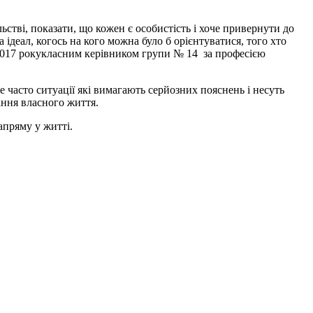
ьстві, показати, що кожен є особистість і хоче привернути до
 ідеал, когось на кого можна було б орієнтуватися, того хто
ня 2017 рокукласним керівником групи № 14 за професією
же часто ситуації які вимагають серйозних пояснень і несуть
ання власного життя.
апряму у житті.