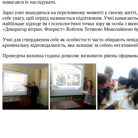
намагався їх наслідувати.
Зараз учні знаходяться на переломному моменті у своєму житті, 
себе увагу, цей період називається підлітковим. Учні намагають
найбільше підходе їм з психологічної точки зору як особа з як
«Декоратор вітрин. Флорист» Войтюк Тетяною Миколаївною бул
Учні для ствердження себе як особистості часто обирають невідп
кримінальну відповідальність, яка залишає за собою негативни
Проведена виховна година дозволяє визначити рівень сформова