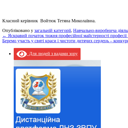
Класний керівник Войтюк Тетяна Миколаївна.
Опубліковано у
загальній категорії
,
Навчально-виробнича діяль
←
Яскравий початок тижня професійної майстерності професі
Беремо участь у святі краси і чистоти дитячих сердець – конку
Для людей з вадами зору