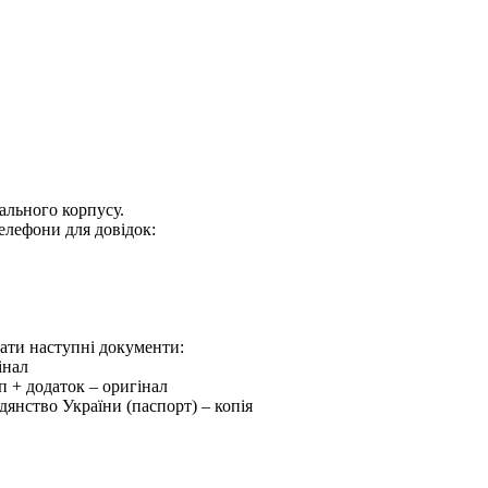
ального корпусу.
 телефони для довідок:
дати наступні документи:
інал
уп + додаток – оригінал
дянство України (паспорт) – копія