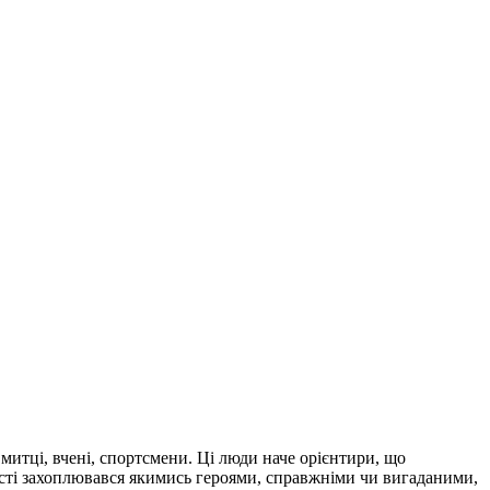
 митці, вчені, спортсмени. Ці люди наче орієнтири, що
ості захоплювався якимись героями, справжніми чи вигаданими,