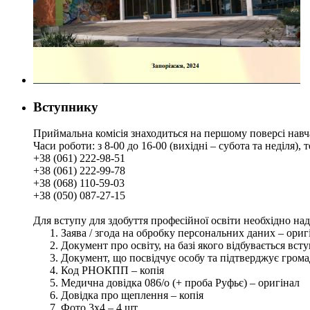
Вступнику
Приймальна комісія знаходиться на першому поверсі навч
Часи роботи: з 8-00 до 16-00 (вихідні – субота та неділя),
+38 (061) 222-98-51
+38 (061) 222-99-78
+38 (068) 110-59-03
+38 (050) 087-27-15
Для вступу для здобуття професійної освіти необхідно на
Заява / згода на обробку персональних даних – ориг
Документ про освіту, на базі якого відбувається вст
Документ, що посвідчує особу та підтверджує грома
Код РНОКПП – копія
Медична довідка 086/о (+ проба Руфьє) – оригінал
Довідка про щеплення – копія
Фото 3х4 – 4 шт.