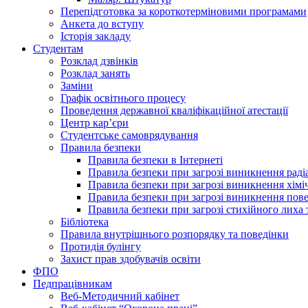
Перепідготовка за короткотерміновими програмами
Анкета до вступу
Історія закладу
Студентам
Розклад дзвінків
Розклад занять
Заміни
Графік освітнього процесу
Проведення державної кваліфікаційної атестації
Центр кар’єри
Студентське самоврядування
Правила безпеки
Правила безпеки в Інтернеті
Правила безпеки при загрозі виникнення раді
Правила безпеки при загрозі виникнення хімі
Правила безпеки при загрозі виникнення пове
Правила безпеки при загрозі стихійного лих
Бібліотека
Правила внутрішнього розпорядку та поведінки
Протидія булінгу
Захист прав здобувачів освіти
ФПО
Педпрацівникам
Веб-Методичний кабінет