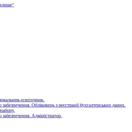
чилище"
цювальник-плиточник.
 забезпечення. Обліковець з реєстрації бухгалтерських даних.
набору.
 забезпечення. Адміністратор.