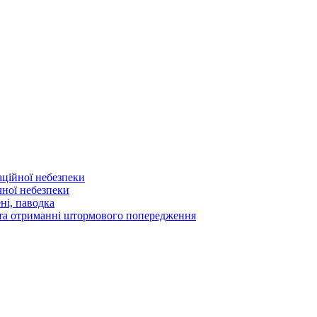
аційної небезпеки
чної небезпеки
ні, паводка
а та отриманні штормового попередження