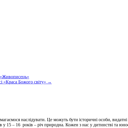
ї «Живописець»
рсі «Краса Божого світу»
→
намагаємося наслідувати. Це можуть бути історичні особи, видатні
у 15 – 16 років – річ природна. Кожен з нас у дитинстві та юн