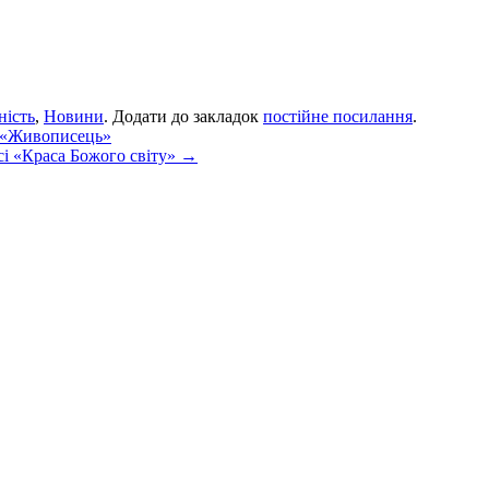
ність
,
Новини
. Додати до закладок
постійне посилання
.
ї «Живописець»
рсі «Краса Божого світу»
→