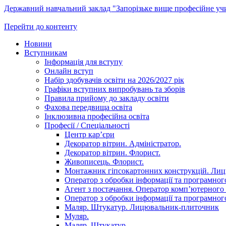
Державний навчальний заклад "Запорізьке вище професійне у
Перейти до контенту
Новини
Вступникам
Інформація для вступу
Онлайн вступ
Набір здобувачів освіти на 2026/2027 рік
Графіки вступних випробувань та зборів
Правила прийому до закладу освіти
Фахова передвища освіта
Інклюзивна професійна освіта
Професії / Спеціальності
Центр кар’єри
Декоратор вітрин. Адміністратор.
Декоратор вітрин. Флорист.
Живописець. Флорист.
Монтажник гіпсокартонних конструкцій. Ли
Оператор з обробки інформації та програмного
Агент з постачання. Оператор комп’ютерного 
Оператор з обробки інформації та програмного
Маляр. Штукатур. Лицювальник-плиточник
Муляр.
Маляр. Штукатур