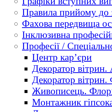
Графіки вступних вип
Правила прийому до 
Фахова передвища ос
Інклюзивна професій
Професії / Спеціальн
Центр кар’єри
Декоратор вітрин. 
Декоратор вітрин. 
Живописець. Флор
Монтажник гіпсока