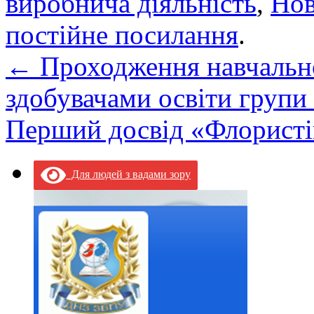
виробнича діяльність
,
Но
постійне посилання
.
←
Проходження навчальн
здобувачами освіти групи
Перший досвід «Флористі
Для людей з вадами зору