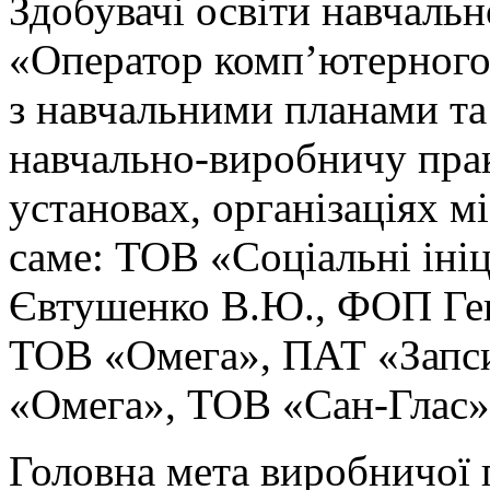
Здобувачі освіти навчаль
«Оператор комп’ютерного 
з навчальними планами т
навчально-виробничу прак
установах, організаціях мі
саме: ТОВ «Соціальні іні
Євтушенко В.Ю., ФОП Ген
ТОВ «Омега», ПАТ «Запс
«Омега», ТОВ «Сан-Глас»,
Головна мета виробничої 