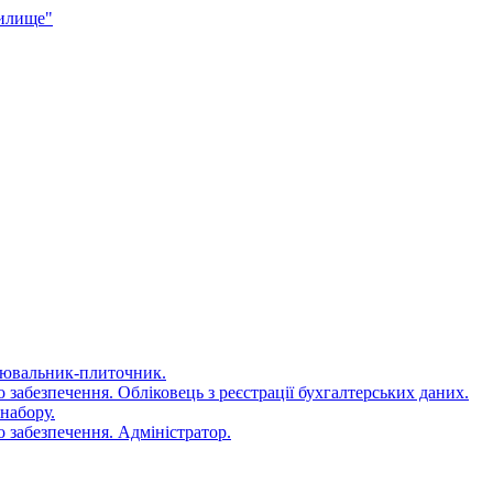
чилище"
цювальник-плиточник.
 забезпечення. Обліковець з реєстрації бухгалтерських даних.
набору.
 забезпечення. Адміністратор.