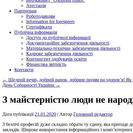
Веб-кабінет “Охорона праці”
Атестація
Партнерам
Роботодавцям
Information for foreigners
Сертифікати
Публічна інформація
Доступ до публічної інформації
Документаційне забезпечення діяльності
Матеріально-технічне забезпечення діяльності
Кадрове забезпечення діяльності
Контингент здобувачів освіти
Фінансова звітність
Контакти
←
Щедрий вечір, добрий ранок, добрим людям на здоров’я! Як
День Соборності України
→
З майстерністю люди не наро
Дата публікації
21.01.2020
| Автор
Головний редактор
З безлічі професій дуже складно обрати ту єдину, яка припаде
закладів. Широке використання інформаційних і комп’ютерних 