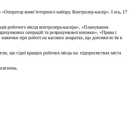
 «Оператор комп’ютерного набору. Контролер-касир». І ось, 17
зація робочого місця контролера-касира», «Планування
зрахункових операцій та розрахункової книжки», «Права і
а навички при роботі на касових апаратах, що допомогло їм в
ели, що гідні кращих робочих місць на підприємствах міста
осягнень.