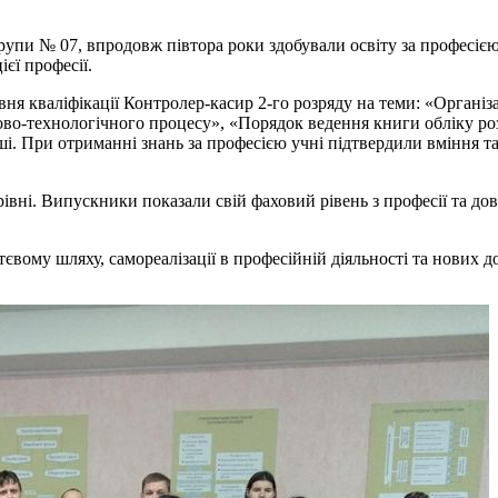
упи № 07, впродовж півтора роки здобували освіту за професією
ієї професії.
вня кваліфікації Контролер-касир 2-го розряду на теми: «Органі
гово-технологічного процесу», «Порядок ведення книги обліку ро
ші. При отриманні знань за професією учні підтвердили вміння т
вні. Випускники показали свій фаховий рівень з професії та дов
вому шляху, самореалізації в професійній діяльності та нових д