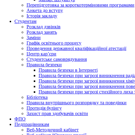
Перепідготовка за короткотерміновими програмами
Анкета до вступу
Історія закладу
Студентам
Розклад дзвінків
Розклад занять
Заміни
Графік освітнього процесу
Проведення державної кваліфікаційної атестації
Центр кар’єри
Студентське самоврядування
Правила безпеки
Правила безпеки в Інтернеті
Правила безпеки при загрозі виникнення раді
Правила безпеки при загрозі виникнення хімі
Правила безпеки при загрозі виникнення пове
Правила безпеки при загрозі стихійного лих
Бібліотека
Правила внутрішнього розпорядку та поведінки
Протидія булінгу
Захист прав здобувачів освіти
ФПО
Педпрацівникам
Веб-Методичний кабінет