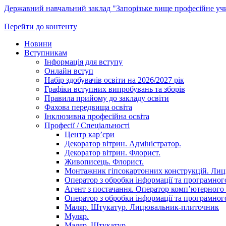
Державний навчальний заклад "Запорізьке вище професійне у
Перейти до контенту
Новини
Вступникам
Інформація для вступу
Онлайн вступ
Набір здобувачів освіти на 2026/2027 рік
Графіки вступних випробувань та зборів
Правила прийому до закладу освіти
Фахова передвища освіта
Інклюзивна професійна освіта
Професії / Спеціальності
Центр кар’єри
Декоратор вітрин. Адміністратор.
Декоратор вітрин. Флорист.
Живописець. Флорист.
Монтажник гіпсокартонних конструкцій. Ли
Оператор з обробки інформації та програмного
Агент з постачання. Оператор комп’ютерного 
Оператор з обробки інформації та програмного
Маляр. Штукатур. Лицювальник-плиточник
Муляр.
Маляр. Штукатур