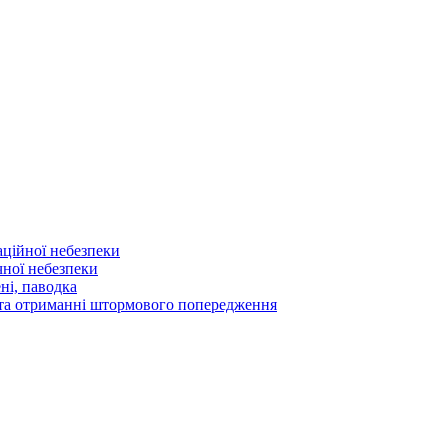
аційної небезпеки
чної небезпеки
ні, паводка
а та отриманні штормового попередження