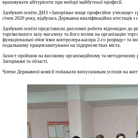
враховувати абітурієнти при виборі майбутньої професії.
Здобувачі освіти ДНЗ «Запорізьке вище професійне училище» гр
січня 2020 року, відбулась Державна кваліфікаційна атестація з ц
Здобувачі освіти представили дипломні роботи відповідно до рі
торгівельного залу магазину та його вплив на організацію тор
функціональні обов’язки контролера-касира 2-го розряду» та ін
подальшому працевлаштуванні на підприємствах міста.
Захист пройшов на високому організаційному та методичному рі
Запоріжжя та області.
Члени Державної комісії побажали випускникам успіхів на життє