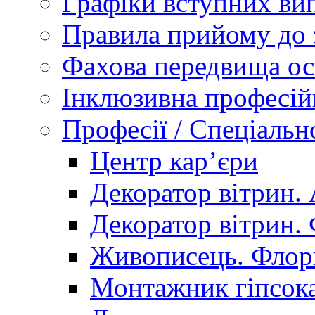
Графіки вступних вип
Правила прийому до 
Фахова передвища ос
Інклюзивна професій
Професії / Спеціальн
Центр кар’єри
Декоратор вітрин. 
Декоратор вітрин. 
Живописець. Флор
Монтажник гіпсока