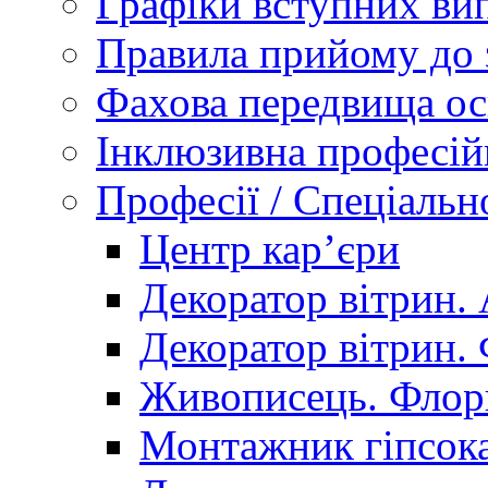
Графіки вступних вип
Правила прийому до 
Фахова передвища ос
Інклюзивна професій
Професії / Спеціальн
Центр кар’єри
Декоратор вітрин. 
Декоратор вітрин. 
Живописець. Флор
Монтажник гіпсока