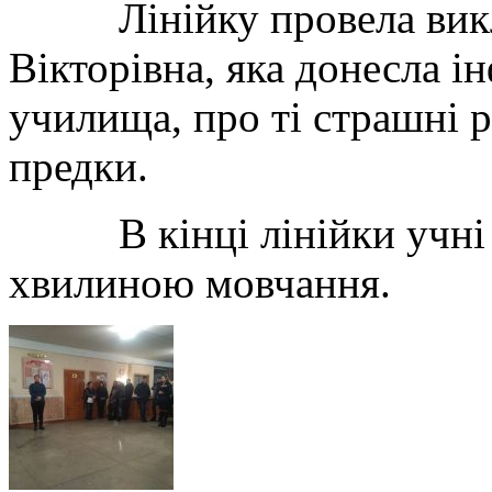
Лінійку провела викла
Вікторівна, яка донесла 
училища, про ті страшні 
предки.
В кінці лінійки учні в
хвилиною мовчання.