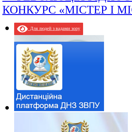
КОНКУРС «МІСТЕР І М
Для людей з вадами зору