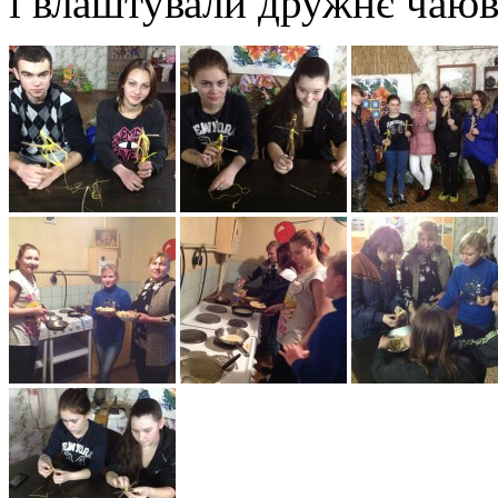
і влаштували дружнє чаюв