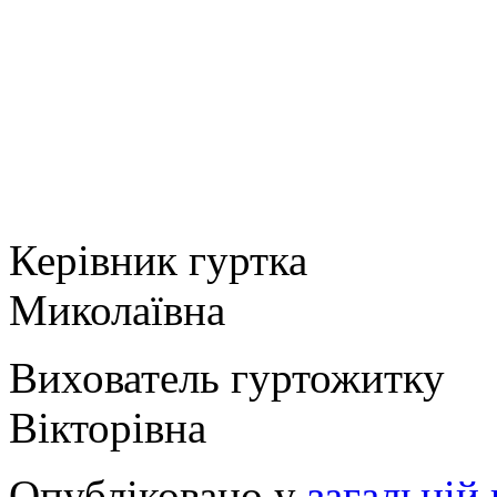
Керівник гуртк
Миколаївна
Вихователь гурто
Вікторівна
Опубліковано у
загальній 