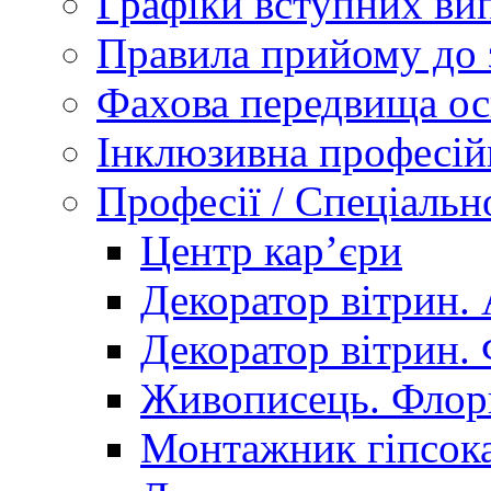
Графіки вступних вип
Правила прийому до 
Фахова передвища ос
Інклюзивна професій
Професії / Спеціальн
Центр кар’єри
Декоратор вітрин. 
Декоратор вітрин. 
Живописець. Флор
Монтажник гіпсока