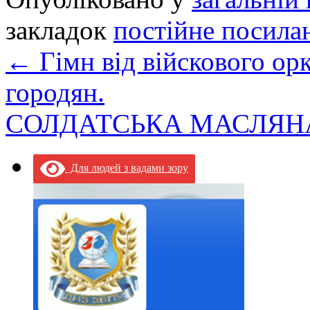
закладок
постійне посила
←
Гімн від війскового орк
городян.
СОЛДАТСЬКА МАСЛЯ
Для людей з вадами зору