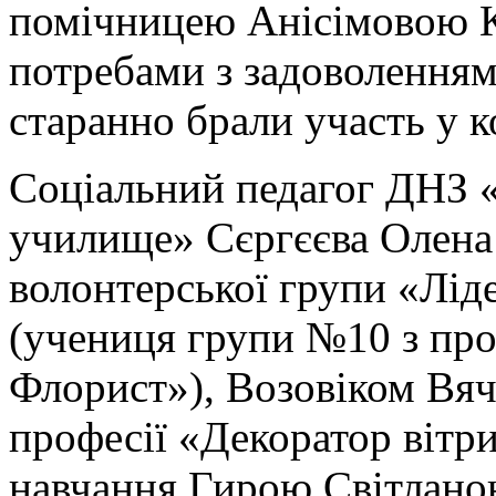
помічницею Анісімовою К
потребами з задоволенням
старанно брали участь у к
Соціальний педагог ДНЗ 
училище» Сєргєєва Олена 
волонтерської групи «Лід
(учениця групи №10 з пр
Флорист»), Возовіком Вяч
професії «Декоратор вітр
навчання Гирою Світлано