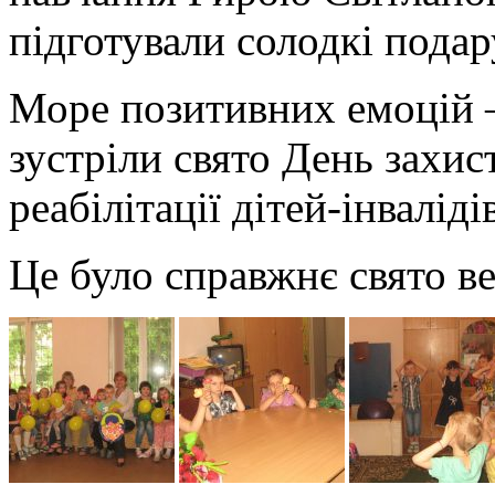
підготували солодкі подар
Море позитивних емоцій –
зустріли свято День захист
реабілітації дітей-інвалід
Це було справжнє свято ве