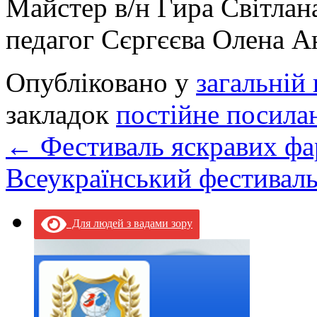
Майстер в/н Гира Світлан
педагог Сєргєєва Олена А
Опубліковано у
загальній 
закладок
постійне посила
←
Фестиваль яскравих фа
Всеукраїнський фестивал
Для людей з вадами зору