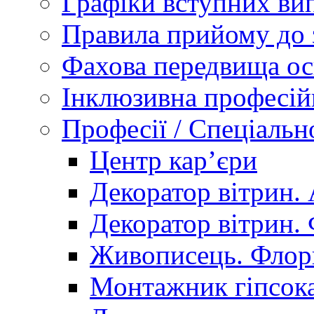
Графіки вступних вип
Правила прийому до 
Фахова передвища ос
Інклюзивна професій
Професії / Спеціальн
Центр кар’єри
Декоратор вітрин. 
Декоратор вітрин. 
Живописець. Флор
Монтажник гіпсока