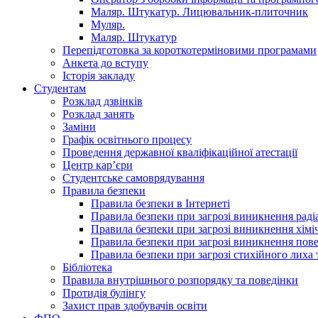
Маляр. Штукатур. Лицювальник-плиточник
Муляр.
Маляр. Штукатур
Перепідготовка за короткотерміновими програмами
Анкета до вступу
Історія закладу
Студентам
Розклад дзвінків
Розклад занять
Заміни
Графік освітнього процесу
Проведення державної кваліфікаційної атестації
Центр кар’єри
Студентське самоврядування
Правила безпеки
Правила безпеки в Інтернеті
Правила безпеки при загрозі виникнення раді
Правила безпеки при загрозі виникнення хімі
Правила безпеки при загрозі виникнення пове
Правила безпеки при загрозі стихійного лих
Бібліотека
Правила внутрішнього розпорядку та поведінки
Протидія булінгу
Захист прав здобувачів освіти