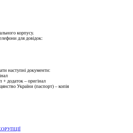
ального корпусу.
 телефони для довідок:
дати наступні документи:
інал
уп + додаток – оригінал
дянство України (паспорт) – копія
ОРУПЦІЇ