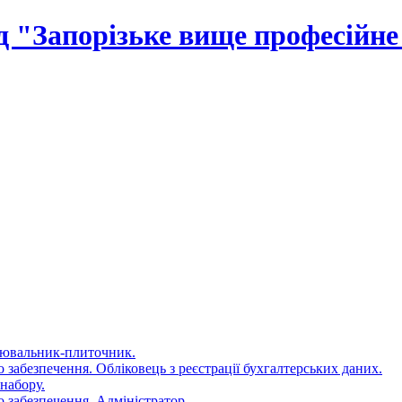
 "Запорізьке вище професійн
цювальник-плиточник.
 забезпечення. Обліковець з реєстрації бухгалтерських даних.
набору.
 забезпечення. Адміністратор.