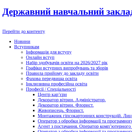
Державний навчальний заклад
Перейти до контенту
Новини
Вступникам
Інформація для вступу
Онлайн вступ
Набір здобувачів освіти на 2026/2027 рік
Графіки вступних випробувань та зборів
Правила прийому до закладу освіти
Фахова передвища освіта
Інклюзивна професійна освіта
Професії / Спеціальності
Центр кар’єри
Декоратор вітрин. Адміністратор.
Декоратор вітрин. Флорист.
Живописець. Флорист.
Монтажник гіпсокартонних конструкцій. Ли
Оператор з обробки інформації та програмного
Агент з постачання. Оператор комп’ютерного 
Оператор з обробки інформації та програмного