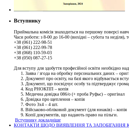
Вступнику
Приймальна комісія знаходиться на першому поверсі навч
Часи роботи: з 8-00 до 16-00 (вихідні – субота та неділя),
+38 (061) 222-98-51
+38 (061) 222-99-78
+38 (068) 110-59-03
+38 (050) 087-27-15
Для вступу для здобуття професійної освіти необхідно на
Заява / згода на обробку персональних даних – ориг
Документ про освіту, на базі якого відбувається вст
Документ, що посвідчує особу та підтверджує грома
Код РНОКПП – копія
Медична довідка 086/о (+ проба Руфьє) – оригінал
Довідка про щеплення – копія
Фото 3х4 – 4 шт.
Військово-обліковий документ (для юнаків) – копія
Копії документів, що надають право на пільги.
Вступнику докладніше
КОНТАКТИ ЩОДО ВИЯВЛЕННЯ ТА ЗАПОБІГАННЯ К