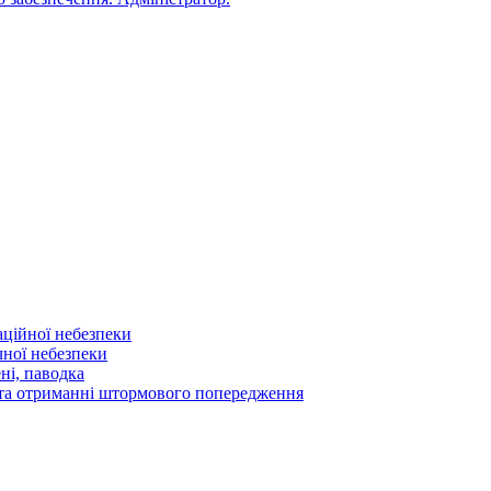
аційної небезпеки
чної небезпеки
ні, паводка
а та отриманні штормового попередження