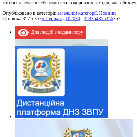
життя включає в себе комплекс оздоровчих заходів, які забезп
Опубліковано в категорії:
загальній категорії
,
Новини
Сторінка 357 з 357
« Перша
«
...
10
20
30
...
353
354
355
356
357
Для людей з вадами зору