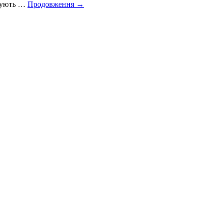
ечують …
Продовження
→