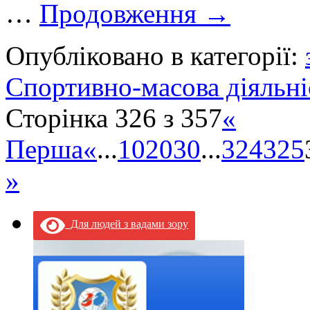
…
Продовження
→
Опубліковано в категорії:
Спортивно-масова діяльні
Сторінка 326 з 357
«
Перша
«
...
10
20
30
...
324
325
»
Для людей з вадами зору