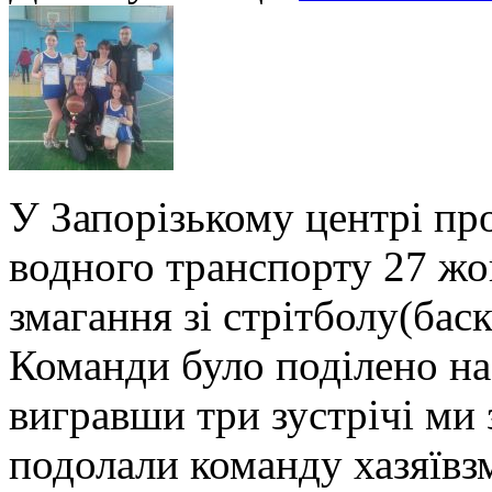
У Запорізькому центрі пр
водного транспорту 27 жов
змагання зі стрітболу(баск
Команди було поділено на
вигравши три зустрічі ми 
подолали команду хазяївзм