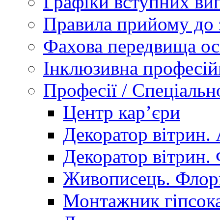
Графіки вступних вип
Правила прийому до 
Фахова передвища ос
Інклюзивна професій
Професії / Спеціальн
Центр кар’єри
Декоратор вітрин. 
Декоратор вітрин. 
Живописець. Флор
Монтажник гіпсока