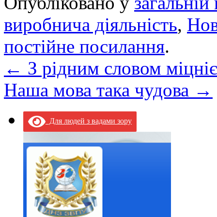
Опубліковано у
загальній 
виробнича діяльність
,
Но
постійне посилання
.
←
З рідним словом міцні
Наша мова така чудова
→
Для людей з вадами зору