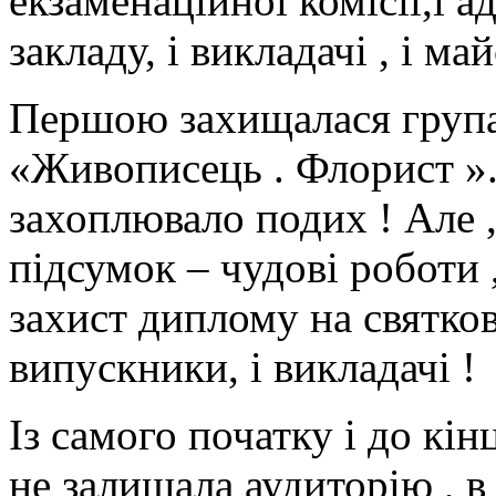
екзаменаційної комісії,і а
закладу, і викладачі , і май
Першою захищалася група
«Живописець . Флорист ».
захоплювало подих ! Але ,
підсумок – чудові роботи
захист диплому на святкове
випускники, і викладачі !
Із самого початку і до кі
не залишала аудиторію , в