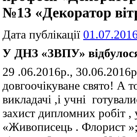
№13 «Декоратор віт
Дата публікації
01.07.201
У ДНЗ «ЗВПУ»
в
ідбулос
29 .06.2016р., 30.06.201
довгоочікуване свято! А то
викладачі ,і учні готувал
захист дипломних робіт , 
«Живописець . Флорист »;