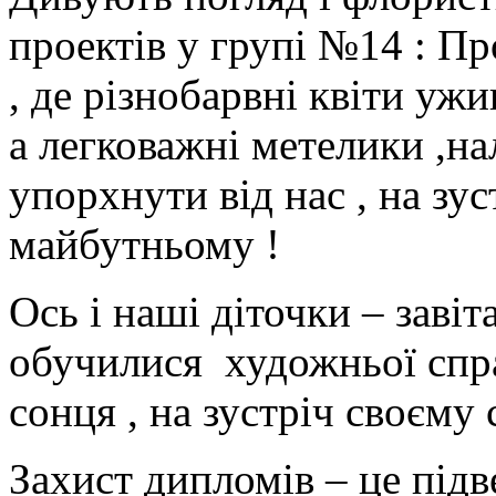
проектів у групі №14 : П
, де різнобарвні квіти уж
а легковажні метелики ,н
упорхнути від нас , на зу
майбутньому !
Ось і наші діточки – завіт
обучилися художньої справ
сонця , на зустріч своєму
Захист дипломів – це підв