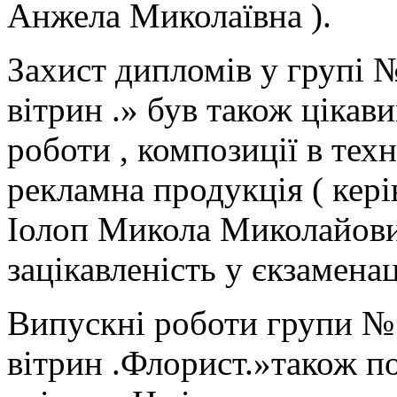
Анжела Миколаївна ).
Захист дипломів у групі №
вітрин .» був також цікав
роботи , композиції в тех
рекламна продукція ( кері
Іолоп Микола Миколайови
зацікавленість у єкзаменац
Випускні роботи групи № 
вітрин .Флорист.»також п