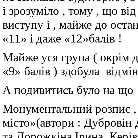
і зрозуміло , тому , що в
виступу і , майже до остан
«11» і даже «12»балів !
Майже уся група ( окрім д
«9» балів ) здобула відмін
А подивитись було на що 
Монументальний розпис , 
місто»(автори : Дубровін
та Дорожкіна Ірина .Кері