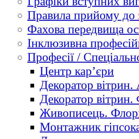
Графіки вступних вип
Правила прийому до 
Фахова передвища ос
Інклюзивна професій
Професії / Спеціальн
Центр кар’єри
Декоратор вітрин. 
Декоратор вітрин. 
Живописець. Флор
Монтажник гіпсока