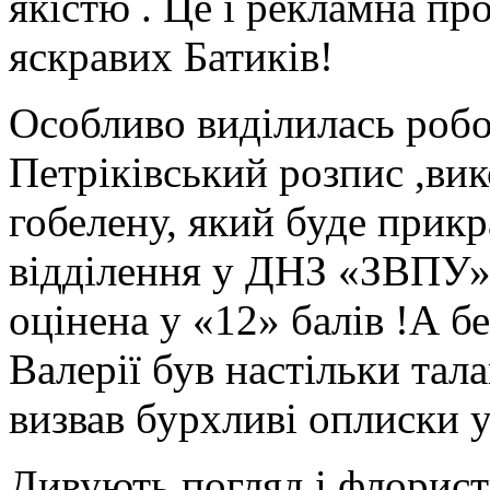
якістю . Це і рекламна про
яскравих Батиків!
Особливо виділилась робо
Петріківський розпис ,ви
гобелену, який буде прик
відділення у ДНЗ «ЗВПУ». 
оцінена у «12» балів !А б
Валерії був настільки тал
визвав бурхливі оплиски у
Дивують погляд і флорист