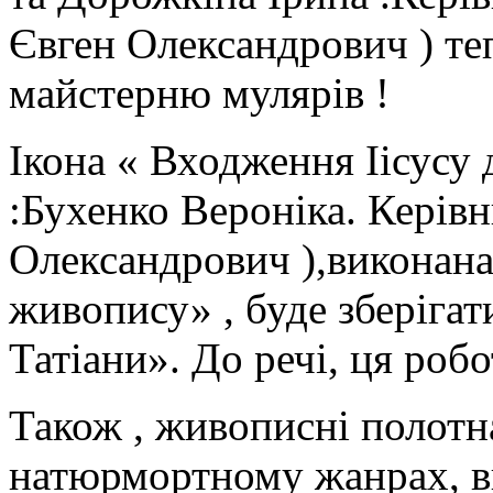
Євген Олександрович ) те
майстерню мулярів !
Ікона « Входження Іісусу 
:Бухенко Вероніка. Керів
Олександрович ),виконана
живопису» , буде зберігат
Татіани». До речі, ця робо
Також , живописні полотн
натюрмортному жанрах, ви