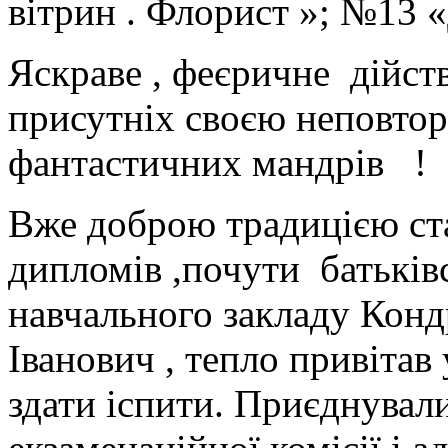
вітрин . Флорист »; №13 «
Яскраве , феєричне дійств
присутніх своєю неповторн
фантастичних мандрів !
Вже доброю традицією ста
дипломів ,почути батьків
навчального закладу Кондр
Іванович , тепло привітав
здати іспити. Приєднували