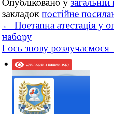
Опубліковано у
загальній 
закладок
постійне посила
←
Поетапна атестація у о
набору
І ось знову розлучаємося
Для людей з вадами зору