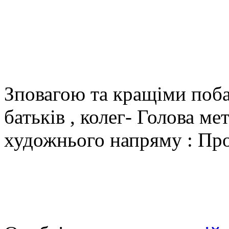
Зповагою та кращіми поба
батьків , колег- Голова ме
художнього напряму : Про