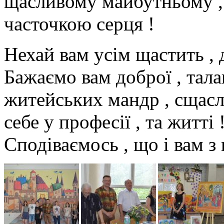
щасливому майбутньому ,
часточкою серця !
Нехай вам усім щастить , 
Бажаємо вам доброї , тала
житейських мандр , сщасл
себе у професії , та житті
Сподіваємось , що і вам з 