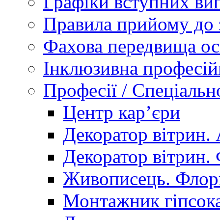
Графіки вступних вип
Правила прийому до 
Фахова передвища ос
Інклюзивна професій
Професії / Спеціальн
Центр кар’єри
Декоратор вітрин. 
Декоратор вітрин. 
Живописець. Флор
Монтажник гіпсока