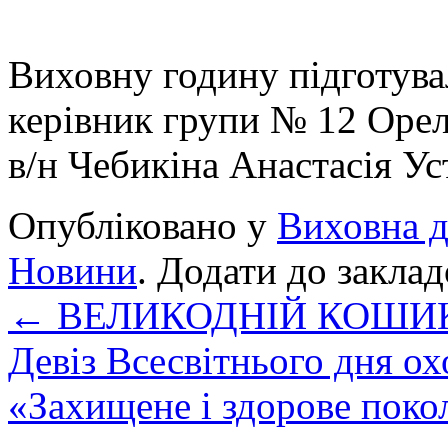
Виховну годину підготува
керівник групи № 12 Орел
в/н Чебикіна Анастасія Ус
Опубліковано у
Виховна д
Новини
. Додати до закла
←
ВЕЛИКОДНІЙ КОШИК
Девіз Всесвітнього дня ох
«Захищене і здорове поко