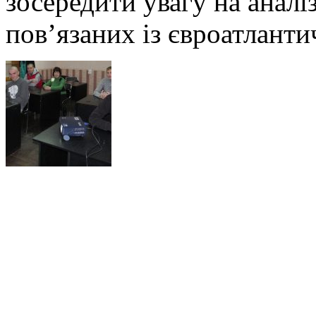
зосередити увагу на аналіз
пов’язаних із євроатлант