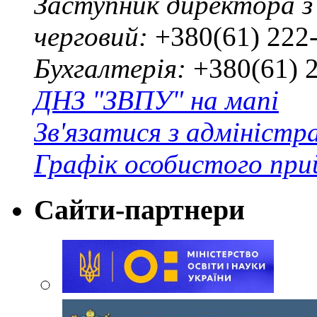
Заступник директора з
черговий:
+380(61) 222
Бухгалтерія:
+380(61) 
ДНЗ "ЗВПУ" на мапі
Зв'язатися з адміністр
Графік особистого при
Сайти-партнери