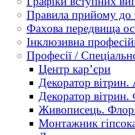
Графіки вступних вип
Правила прийому до 
Фахова передвища ос
Інклюзивна професій
Професії / Спеціальн
Центр кар’єри
Декоратор вітрин. 
Декоратор вітрин. 
Живописець. Флор
Монтажник гіпсока