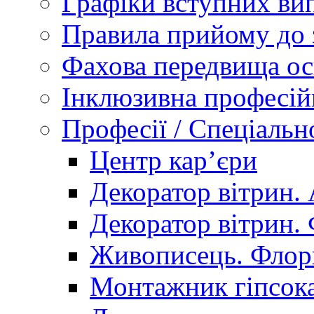
Графіки вступних вип
Правила прийому до 
Фахова передвища ос
Інклюзивна професій
Професії / Спеціальн
Центр кар’єри
Декоратор вітрин. 
Декоратор вітрин. 
Живописець. Флор
Монтажник гіпсока