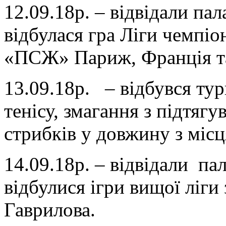
12.09.18р. – відвідали па
відбулася гра Ліги чемпіо
«ПСЖ» Париж, Франція та
13.09.18р. – відбувся тур
тенісу, змагання з підтягу
стрибків у довжину з місц
14.09.18р. – відвідали па
відбулися ігри вищої ліги
Гаврилова.