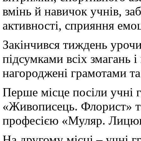
вмінь й навичок учнів, за
активності, сприяння емо
Закінчився тиждень урочис
підсумками всіх змагань і
нагороджені грамотами т
Перше місце посіли учні 
«Живописець. Флорист» та
професією «Муляр. Лицю
На другому місці – учні 