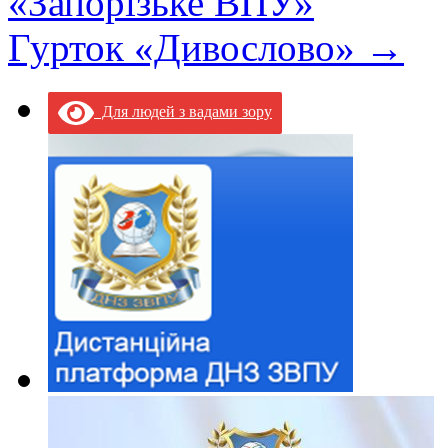
«Запорізьке ВПУ»
Гурток «Дивослово»
→
Для людей з вадами зору