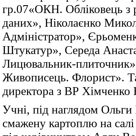
гр.07«ОКН. Обліковець з 
даних», Ніколаєнко Микол
Адміністратор», Єрьоменк
Штукатур», Середа Анаста
Лицювальник-плиточник», 
Живописець. Флорист». Так
директора з ВР Хімченко 
Учні, під наглядом Ольги
смажену картоплю на салі 