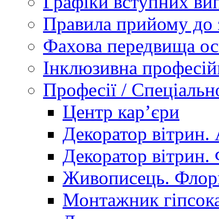
Графіки вступних вип
Правила прийому до 
Фахова передвища ос
Інклюзивна професій
Професії / Спеціальн
Центр кар’єри
Декоратор вітрин. 
Декоратор вітрин. 
Живописець. Флор
Монтажник гіпсока