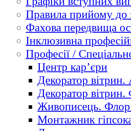
Графіки вступних вип
Правила прийому до 
Фахова передвища ос
Інклюзивна професій
Професії / Спеціальн
Центр кар’єри
Декоратор вітрин. 
Декоратор вітрин. 
Живописець. Флор
Монтажник гіпсока