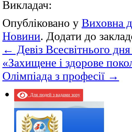
Викладач: Висо
Опубліковано у
Виховна д
Новини
. Додати до закла
←
Девіз Всесвітнього дня
«Захищене і здорове поко
Олімпіада з професії
→
Для людей з вадами зору