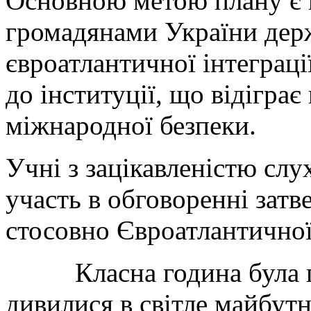
Основною метою плану є 
громадянами України держ
євроатлантичної інтеграці
до інституції, що відігра
міжнародної безпеки.
Учні з зацікавленістю сл
участь в обговоренні затв
стосовно Євроатлантичної 
Класна година була про
дивилися в світле майбутн