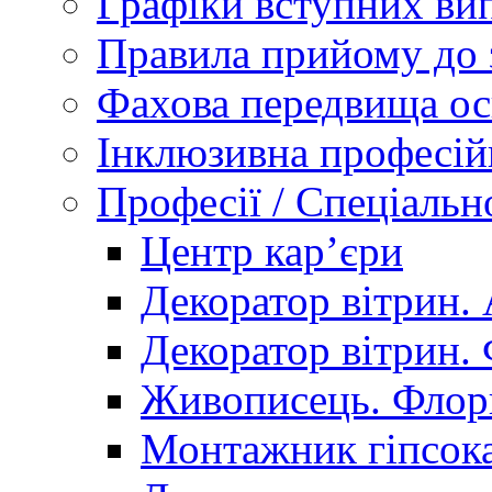
Графіки вступних вип
Правила прийому до 
Фахова передвища ос
Інклюзивна професій
Професії / Спеціальн
Центр кар’єри
Декоратор вітрин. 
Декоратор вітрин. 
Живописець. Флор
Монтажник гіпсока