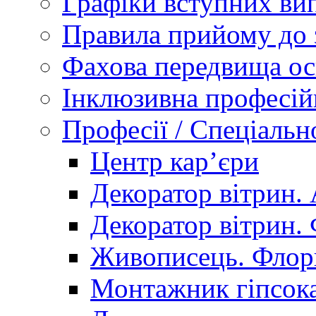
Графіки вступних вип
Правила прийому до 
Фахова передвища ос
Інклюзивна професій
Професії / Спеціальн
Центр кар’єри
Декоратор вітрин. 
Декоратор вітрин. 
Живописець. Флор
Монтажник гіпсока