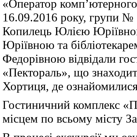
«Оператор комп’ютерного 
16.09.2016 року, групи № 
Копилець Юлією Юріївно
Юріївною та бібліотекар
Федорівною відвідали го
«Пектораль», що знаходит
Хортиця, де ознайомилися
Гостиничний комплекс «П
місцем по всьому місту З