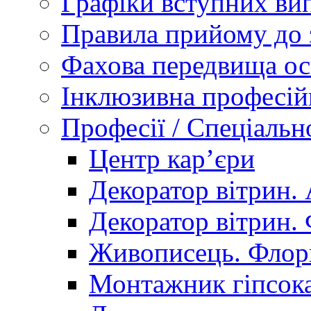
Графіки вступних вип
Правила прийому до 
Фахова передвища ос
Інклюзивна професій
Професії / Спеціальн
Центр кар’єри
Декоратор вітрин. 
Декоратор вітрин. 
Живописець. Флор
Монтажник гіпсока