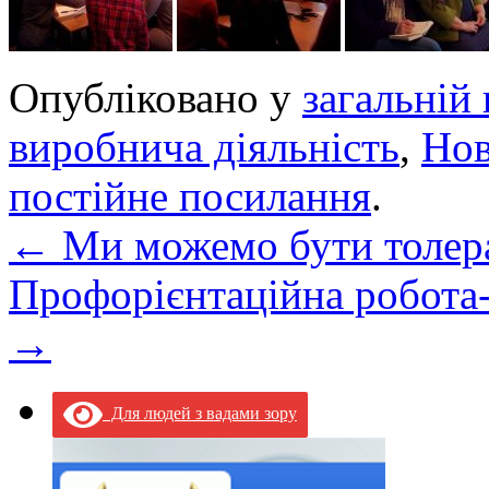
Опубліковано у
загальній 
виробнича діяльність
,
Но
постійне посилання
.
←
Ми можемо бути толер
Профорієнтаційна робота-
→
Для людей з вадами зору