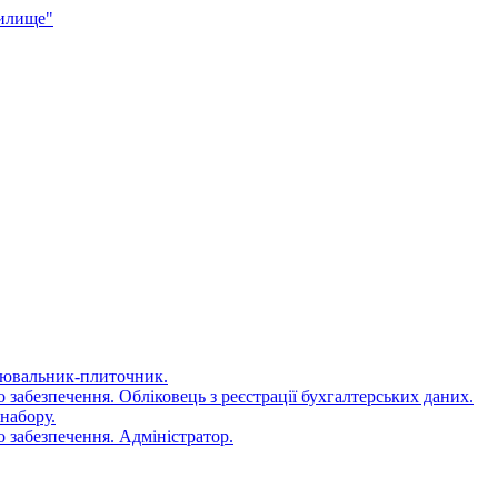
чилище"
цювальник-плиточник.
 забезпечення. Обліковець з реєстрації бухгалтерських даних.
набору.
 забезпечення. Адміністратор.