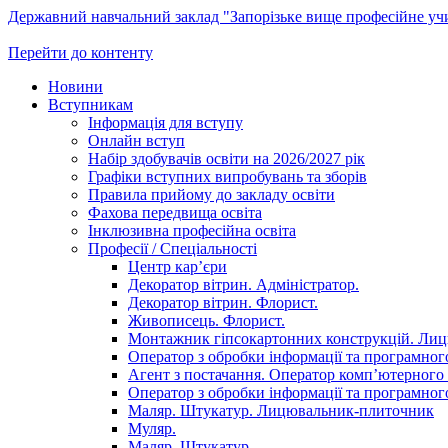
Державний навчальний заклад "Запорізьке вище професійне у
Перейти до контенту
Новини
Вступникам
Інформація для вступу
Онлайн вступ
Набір здобувачів освіти на 2026/2027 рік
Графіки вступних випробувань та зборів
Правила прийому до закладу освіти
Фахова передвища освіта
Інклюзивна професійна освіта
Професії / Спеціальності
Центр кар’єри
Декоратор вітрин. Адміністратор.
Декоратор вітрин. Флорист.
Живописець. Флорист.
Монтажник гіпсокартонних конструкцій. Ли
Оператор з обробки інформації та програмного
Агент з постачання. Оператор комп’ютерного 
Оператор з обробки інформації та програмного
Маляр. Штукатур. Лицювальник-плиточник
Муляр.
Маляр. Штукатур