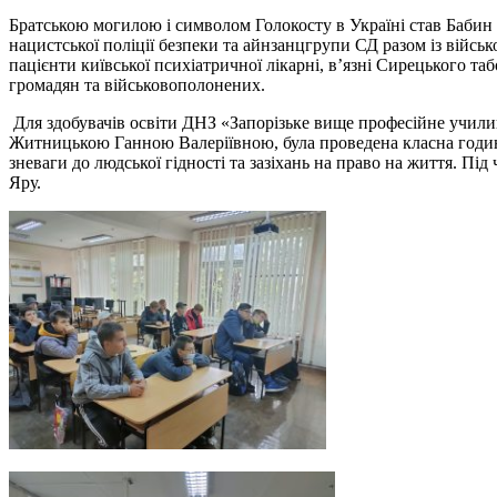
Братською могилою і символом Голокосту в Україні став Бабин Я
нацистської поліції безпеки та айнзанцгрупи СД разом із війсь
пацієнти київської психіатричної лікарні, в’язні Сирецького та
громадян та військовополонених.
Для здобувачів освіти ДНЗ «Запорізьке вище професійне учили
Житницькою Ганною Валеріївною, була проведена класна година
зневаги до людської гідності та зазіхань на право на життя. Під
Яру.