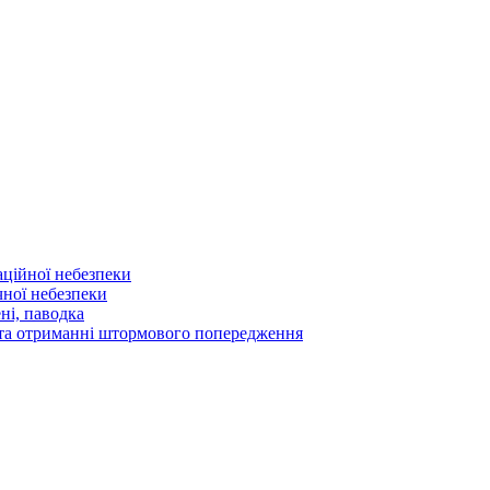
аційної небезпеки
чної небезпеки
ні, паводка
а та отриманні штормового попередження