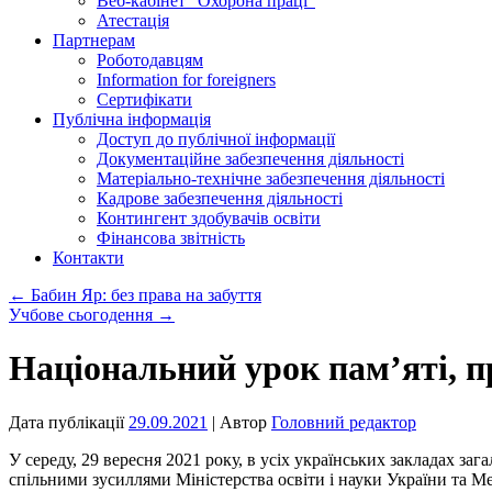
Веб-кабінет “Охорона праці”
Атестація
Партнерам
Роботодавцям
Information for foreigners
Сертифікати
Публічна інформація
Доступ до публічної інформації
Документаційне забезпечення діяльності
Матеріально-технічне забезпечення діяльності
Кадрове забезпечення діяльності
Контингент здобувачів освіти
Фінансова звітність
Контакти
←
Бабин Яр: без права на забуття
Учбове сьогодення
→
Національний урок пам’яті, п
Дата публікації
29.09.2021
| Автор
Головний редактор
У середу, 29 вересня 2021 року, в усіх українських закладах за
спільними зусиллями Міністерства освіти і науки України та М