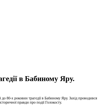
гедії в Бабиному Яру.
й до 80-х роковин трагедії в Бабиному Яру. Захід проводився
сторичної правди про події Голокосту.