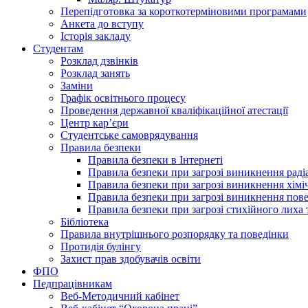
Перепідготовка за короткотерміновими програмами
Анкета до вступу
Історія закладу
Студентам
Розклад дзвінків
Розклад занять
Заміни
Графік освітнього процесу
Проведення державної кваліфікаційної атестації
Центр кар’єри
Студентське самоврядування
Правила безпеки
Правила безпеки в Інтернеті
Правила безпеки при загрозі виникнення раді
Правила безпеки при загрозі виникнення хімі
Правила безпеки при загрозі виникнення пове
Правила безпеки при загрозі стихійного лих
Бібліотека
Правила внутрішнього розпорядку та поведінки
Протидія булінгу
Захист прав здобувачів освіти
ФПО
Педпрацівникам
Веб-Методичний кабінет