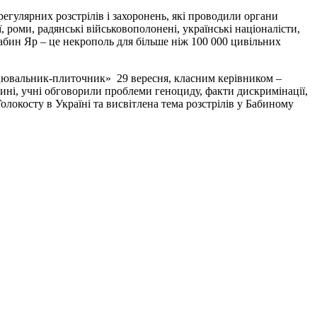
регулярних розстрілів і захоронень, які проводили органи
 роми, радянські військовополонені, українські націоналісти,
 Бабин Яр – це некрополь для більше ніж 100 000 цивільних
ицювальник-плиточник» 29 вересня, класним керівником –
ині, учні обговорили проблеми геноциду, факти дискримінації,
Голокосту в Україні та висвітлена тема розстрілів у Бабиному