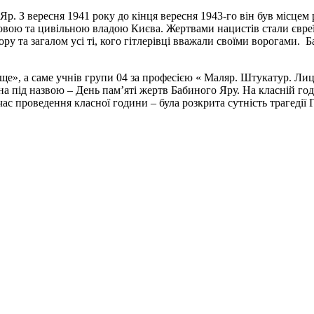
р. З вересня 1941 року до кінця вересня 1943-го він був місцем 
ковою та цивільною владою Києва. Жертвами нацистів стали євреї,
бору та загалом усі ті, кого гітлерівці вважали своїми ворогами.
ще», а саме учнів групи 04 за професією « Маляр. Штукатур. Л
 під назвою – День пам’яті жертв Бабиного Яру. На класній год
 час проведення класної години – була розкрита сутність трагедії 