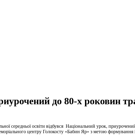
риурочений до 80-х роковин тра
гальної середньої освіти відбувся Національний урок, приурочени
еморіального центру Голокосту «Бабин Яр» з метою формування і