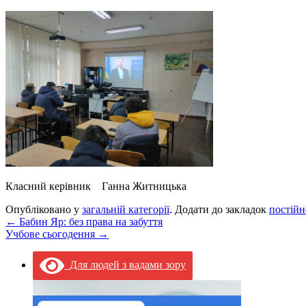
Класний керівник Ганна Житницька
Опубліковано у
загальній категорії
. Додати до закладок
постійн
←
Бабин Яр: без права на забуття
Учбове сьогодення
→
Для людей з вадами зору