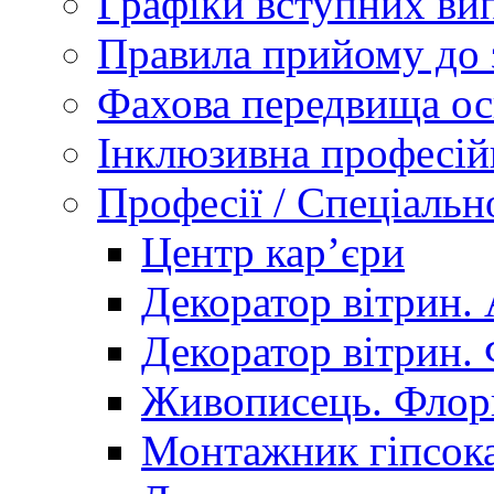
Графіки вступних вип
Правила прийому до 
Фахова передвища ос
Інклюзивна професій
Професії / Спеціальн
Центр кар’єри
Декоратор вітрин. 
Декоратор вітрин. 
Живописець. Флор
Монтажник гіпсока