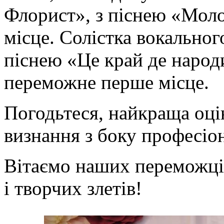
Флорист», з піснею «Молод
місце. Солістка вокально
піснею «Це край де народи
переможне перше місце.
Погодьтеся, найкраща оці
визнання з боку професіон
Вітаємо наших переможці
і творчих злетів!