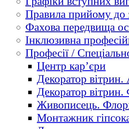
Графіки вступних вип
Правила прийому до 
Фахова передвища ос
Інклюзивна професій
Професії / Спеціальн
Центр кар’єри
Декоратор вітрин. 
Декоратор вітрин. 
Живописець. Флор
Монтажник гіпсока