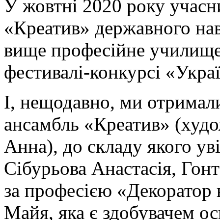
У жовтні 2020 року учас
«Креатив» державного нав
вище професійне училище
фестивалі-конкурсі «Укра
І, нещодавно, ми отримали
ансамбль «Креатив» (худо
Анна), до складу якого у
Сібурьова Анастасія, Гон
за професією «Декоратор 
Майя, яка є здобувачем ос