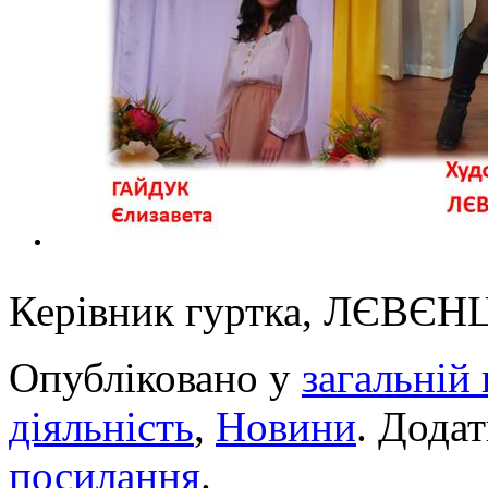
Керівник гуртка, ЛЄВ
Опубліковано у
загальній 
діяльність
,
Новини
. Дода
посилання
.