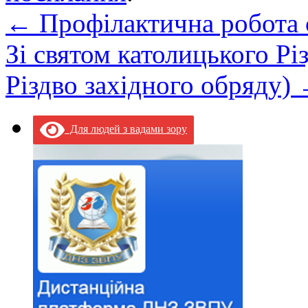
←
Профілактична робота 
Зі святом католицького Рі
Різдво західного обряду)
Для людей з вадами зору