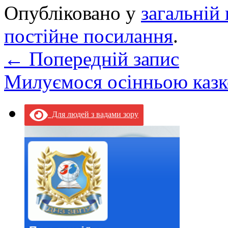
Опубліковано у
загальній 
постійне посилання
.
←
Попередній запис
Милуємося осінньою каз
Для людей з вадами зору