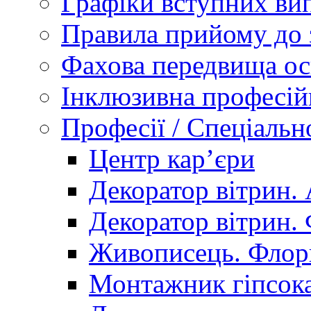
Графіки вступних вип
Правила прийому до 
Фахова передвища ос
Інклюзивна професій
Професії / Спеціальн
Центр кар’єри
Декоратор вітрин. 
Декоратор вітрин. 
Живописець. Флор
Монтажник гіпсока