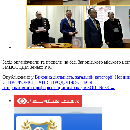
Захід організували та провели на базі Запорізького міського це
ЗМЦСССДМ Зенько Р.Ю.
Опубліковано у
Виховна діяльність
,
загальній категорії
,
Новин
←
ПРОФОРІЄНТАЦІЯ ПРОДОВЖУЄТЬСЯ
Інтерактивний профорієнтаційний захід в ЗОШ № 39
→
Для людей з вадами зору