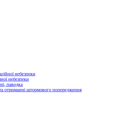
аційної небезпеки
чної небезпеки
ні, паводка
а та отриманні штормового попередження