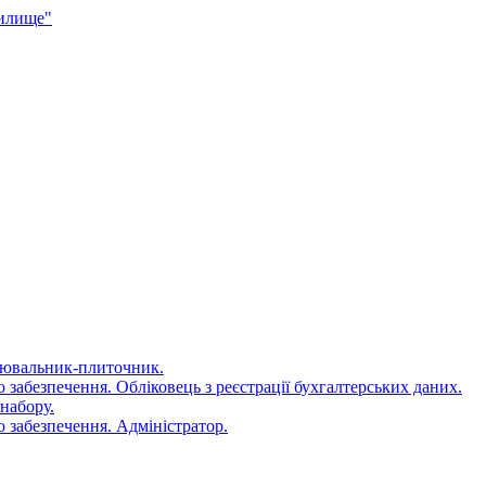
чилище"
цювальник-плиточник.
 забезпечення. Обліковець з реєстрації бухгалтерських даних.
набору.
 забезпечення. Адміністратор.