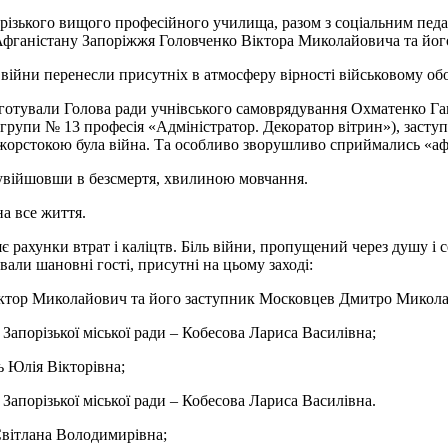
порізького вищого професійного училища, разом з соціальним пе
в Афганістану Запоріжжя Головченко Віктора Миколайовича та й
 війни перенесли присутніх в атмосферу вірності військовому обо
підготували Голова ради учнівського самоврядування Охматенко 
 групи № 13 професія «Адміністратор. Декоратор вітрин»), заст
 жорстокою була війна. Та особливо зворушливо сприймались «а
 увійшовши в безсмертя, хвилиною мовчання.
на все життя.
є рахунки втрат і каліцтв. Біль війни, пропущений через душу і 
али шановні гості, присутні на цьому заході:
Віктор Миколайович та його заступник Московцев Дмитро Микол
Запорізької міської ради – Кобесова Лариса Василівна;
ь Юлія Вікторівна;
Запорізької міської ради – Кобесова Лариса Василівна.
Світлана Володимирівна;