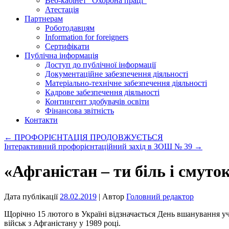
Веб-кабінет “Охорона праці”
Атестація
Партнерам
Роботодавцям
Information for foreigners
Сертифікати
Публічна інформація
Доступ до публічної інформації
Документаційне забезпечення діяльності
Матеріально-технічне забезпечення діяльності
Кадрове забезпечення діяльності
Контингент здобувачів освіти
Фінансова звітність
Контакти
←
ПРОФОРІЄНТАЦІЯ ПРОДОВЖУЄТЬСЯ
Інтерактивний профорієнтаційний захід в ЗОШ № 39
→
«Афганістан – ти біль і смуто
Дата публікації
28.02.2019
| Автор
Головний редактор
Щорічно 15 лютого в Україні відзначається День вшанування уч
військ з Афганістану у 1989 році.