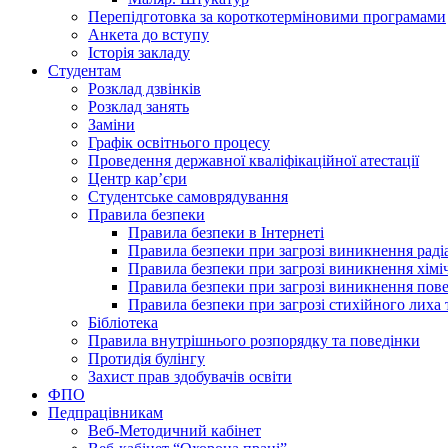
Перепідготовка за короткотерміновими програмами
Анкета до вступу
Історія закладу
Студентам
Розклад дзвінків
Розклад занять
Заміни
Графік освітнього процесу
Проведення державної кваліфікаційної атестації
Центр кар’єри
Студентське самоврядування
Правила безпеки
Правила безпеки в Інтернеті
Правила безпеки при загрозі виникнення раді
Правила безпеки при загрозі виникнення хімі
Правила безпеки при загрозі виникнення пове
Правила безпеки при загрозі стихійного лих
Бібліотека
Правила внутрішнього розпорядку та поведінки
Протидія булінгу
Захист прав здобувачів освіти
ФПО
Педпрацівникам
Веб-Методичний кабінет