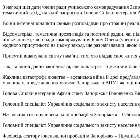
З нагоди цієї дати члени ради учнівського самоврядування За
тематичний захід, на який запросили Голову Спілки ветерані
Воїни-інтернаціоналісти своїми розповідями про страшні реалії
Відеоматеріал, тематична презентація та поетичні рядки, які 
постачання»), член ради самоврядування Білич Олена (учениця
жодного присутнього на цьому заході, ще раз нагадавши, якою
Присутні вшанували світлу пам’ять тих, хто віддав своє життя
Так, та війна давно закінчилася, але біль втрат – це живий біль 
Жахлива катастрофа людства – афганська війна й досі пред’явля
малюнках, представлених учнями Запорізького ВПУ і які оцінюв
Голова Спілки ветеранів Афганістану Запоріжжя Головченко 
Головний спеціаліст Управління соціального захисту населення 
Начальник сектору ювенальної пробації м.Запоріжжя – Рябокон
Головний спеціаліст Управління соціального захисту населення 
Фахівець сектору ювенальної пробації м.Запоріжжя – Пруднік 