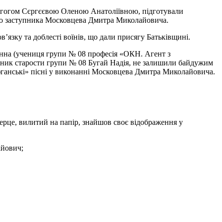
дагогом Сєргєєвою Оленою Анатоліївною, підготували
ого заступника Московцева Дмитра Миколайовича.
в’язку та доблесті воїнів, що дали присягу Батьківщині.
Ганна (учениця групи № 08 професія «ОКН. Агент з
упник старости групи № 08 Бугай Надія, не залишили байдужим
фганські» пісні у виконанні Московцева Дмитра Миколайовича.
серце, вилитий на папір, знайшов своє відображення у
айович;