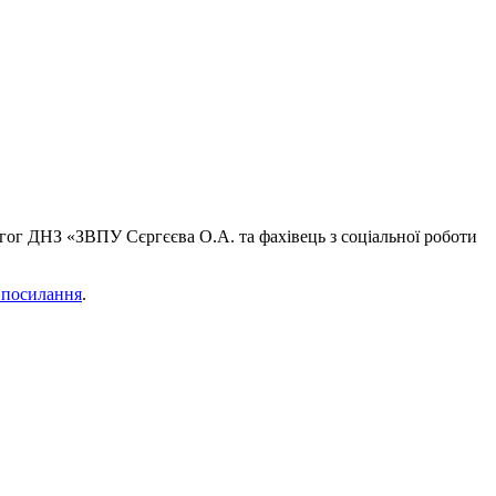
едагог ДНЗ «ЗВПУ Сєргєєва О.А. та фахівець з соціальної роботи
 посилання
.