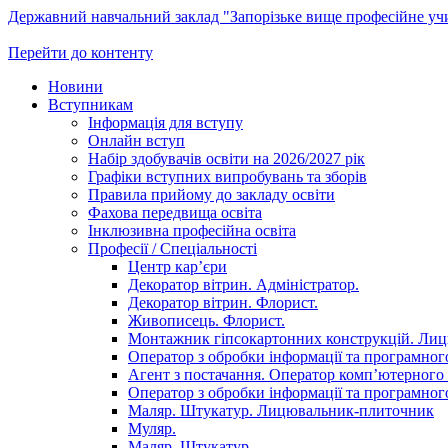
Державний навчальний заклад "Запорізьке вище професійне у
Перейти до контенту
Новини
Вступникам
Інформація для вступу
Онлайн вступ
Набір здобувачів освіти на 2026/2027 рік
Графіки вступних випробувань та зборів
Правила прийому до закладу освіти
Фахова передвища освіта
Інклюзивна професійна освіта
Професії / Спеціальності
Центр кар’єри
Декоратор вітрин. Адміністратор.
Декоратор вітрин. Флорист.
Живописець. Флорист.
Монтажник гіпсокартонних конструкцій. Ли
Оператор з обробки інформації та програмного
Агент з постачання. Оператор комп’ютерного 
Оператор з обробки інформації та програмного
Маляр. Штукатур. Лицювальник-плиточник
Муляр.
Маляр. Штукатур