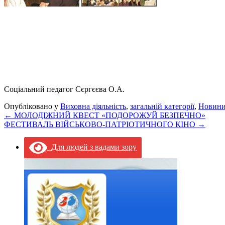
Соціальний педагог Сєргєєва О.А.
Опубліковано у
Виховна діяльність
,
загальній категорії
,
Новин
←
МОЛОДІЖНИЙ КВЕСТ «ПОДОРОЖУЙ БЕЗПЕЧНО»
ФЕСТИВАЛЬ ВІЙСЬКОВО-ПАТРІОТИЧНОГО КІНО
→
Для людей з вадами зору