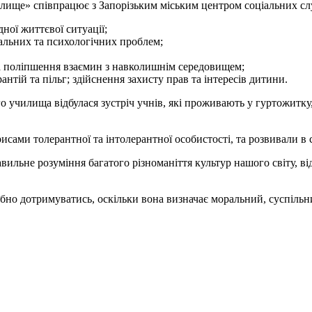
ище» співпрацює з Запорізьким міським центром соціальних служб
ної життєвої ситуації;
іальних та психологічних проблем;
та поліпшення взаємин з навколишнім середовищем;
нтій та пільг; здійснення захисту прав та інтересів дитини.
 училища відбулася зустріч учнів, які проживають у гуртожитку, 
ами толерантної та інтолерантної особистості, та розвивали в со
авильне розуміння багатого різноманіття культур нашого світу, в
ібно дотримуватись, оскільки вона визначає моральний, суспільни