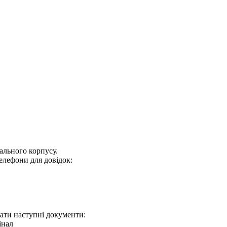
ального корпусу.
 телефони для довідок:
дати наступні документи:
інал