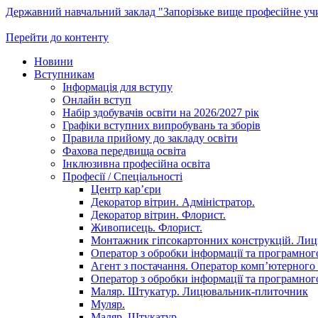
Державний навчальний заклад "Запорізьке вище професійне у
Перейти до контенту
Новини
Вступникам
Інформація для вступу
Онлайн вступ
Набір здобувачів освіти на 2026/2027 рік
Графіки вступних випробувань та зборів
Правила прийому до закладу освіти
Фахова передвища освіта
Інклюзивна професійна освіта
Професії / Спеціальності
Центр кар’єри
Декоратор вітрин. Адміністратор.
Декоратор вітрин. Флорист.
Живописець. Флорист.
Монтажник гіпсокартонних конструкцій. Ли
Оператор з обробки інформації та програмного
Агент з постачання. Оператор комп’ютерного 
Оператор з обробки інформації та програмного
Маляр. Штукатур. Лицювальник-плиточник
Муляр.
Маляр. Штукатур