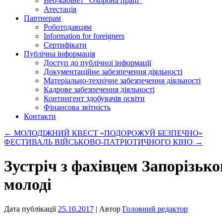
Веб-кабінет “Охорона праці”
Атестація
Партнерам
Роботодавцям
Information for foreigners
Сертифікати
Публічна інформація
Доступ до публічної інформації
Документаційне забезпечення діяльності
Матеріально-технічне забезпечення діяльності
Кадрове забезпечення діяльності
Контингент здобувачів освіти
Фінансова звітність
Контакти
←
МОЛОДІЖНИЙ КВЕСТ «ПОДОРОЖУЙ БЕЗПЕЧНО»
ФЕСТИВАЛЬ ВІЙСЬКОВО-ПАТРІОТИЧНОГО КІНО
→
Зустріч з фахівцем Запорізьког
молоді
Дата публікації
25.10.2017
| Автор
Головний редактор