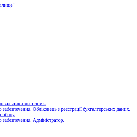
чилище"
цювальник-плиточник.
 забезпечення. Обліковець з реєстрації бухгалтерських даних.
набору.
 забезпечення. Адміністратор.