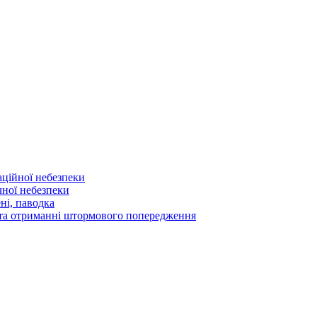
аційної небезпеки
чної небезпеки
ні, паводка
а та отриманні штормового попередження