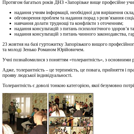
Протягом багатьох років ДНЗ «Запорізьке вище професійне учил
надання учням інформації, необхідної для вирішення склад
обговорення проблем та надання порад з розв’язання соц
навчання долати труднощі та конфлікти з оточенням;
надання консультацій з питань психологічного здоров’я 
надання консультацій з питань чинного законодавства, гара
23 жовтня на базі гуртожитку Запорізького вищого професійного
та молоді Зенько Романом Юрійовичем.
Учні познайомилися з поняттям «толерантність», з основними рис
Адже, толерантність – це терпимість, це повага, прийняття і пр
прояву людської індивідуальності.
Толерантність є доволі тонкою категорією, якої безумовно потр