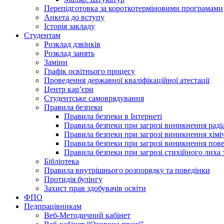
Перепідготовка за короткотерміновими програмами
Анкета до вступу
Історія закладу
Студентам
Розклад дзвінків
Розклад занять
Заміни
Графік освітнього процесу
Проведення державної кваліфікаційної атестації
Центр кар’єри
Студентське самоврядування
Правила безпеки
Правила безпеки в Інтернеті
Правила безпеки при загрозі виникнення раді
Правила безпеки при загрозі виникнення хімі
Правила безпеки при загрозі виникнення пове
Правила безпеки при загрозі стихійного лих
Бібліотека
Правила внутрішнього розпорядку та поведінки
Протидія булінгу
Захист прав здобувачів освіти
ФПО
Педпрацівникам
Веб-Методичний кабінет