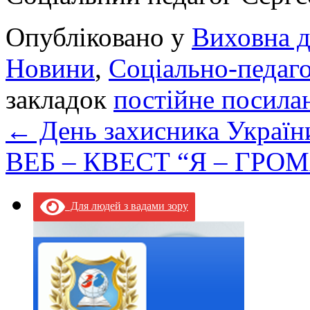
Опубліковано у
Виховна д
Новини
,
Соціально-педаго
закладок
постійне посила
←
День захисника Україн
ВЕБ – КВЕСТ “Я – ГР
Для людей з вадами зору