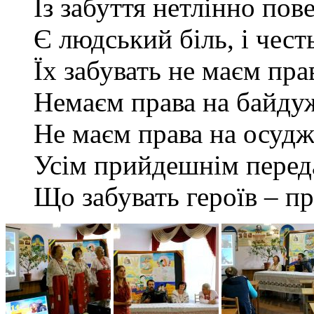
Із забуття нетлінно пове
Є людський біль, і честь
Їх забувать не маєм пра
Немаєм права на байдужі
Не маєм права на осудже
Усім прийдешнім перед
Що забувать героїв – пр