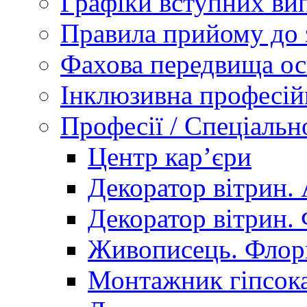
Графіки вступних вип
Правила прийому до 
Фахова передвища ос
Інклюзивна професій
Професії / Спеціальн
Центр кар’єри
Декоратор вітрин. 
Декоратор вітрин. 
Живописець. Флор
Монтажник гіпсока