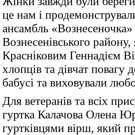
Жінки завжди були береги
це нам і продемонструвал
ансамбль «Вознесеночка» 
Вознесенівського району, 
Красніковим Геннадієм Ві
хлопців та дівчат повагу д
бабусі та виховували люб
Для ветеранів та всіх прис
гуртка Калачова Олена Юрі
гуртківцями вірш, який п