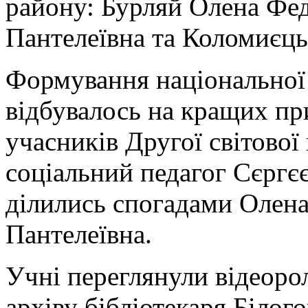
району: Бурляй Олена Фед
Пантелеївна та Коломиєць
Формування національної 
відбувалось на кращих пр
учасників Другої світової
соціальний педагог Сєргєє
ділились спогадами Олена
Пантелеївна.
Учні переглянули відеоро
архіву бібліотекаря Білог