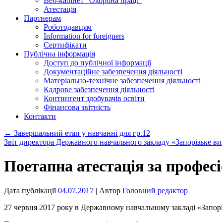
Веб-кабінет “Охорона праці”
Атестація
Партнерам
Роботодавцям
Information for foreigners
Сертифікати
Публічна інформація
Доступ до публічної інформації
Документаційне забезпечення діяльності
Матеріально-технічне забезпечення діяльності
Кадрове забезпечення діяльності
Контингент здобувачів освіти
Фінансова звітність
Контакти
←
Завершальний етап у навчанні для гр.12
Звіт директора Державного навчального закладу «Запорізьке в
Поетапна атестація за профес
Дата публікації
04.07.2017
| Автор
Головний редактор
27 червня 2017 року в Державному навчальному закладі «Запор