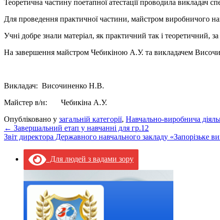
Теоретична частину поетапної атестації проводила викладач сп
Для проведення практичної частини, майстром виробничого нав
Учні добре знали матеріал, як практичний так і теоретичний, за
На завершення майстром Чебикіною А.У. та викладачем Височин
Викладач: Височиненко Н.В.
Майстер в/н: Чебикіна А.У.
Опубліковано у
загальній категорії
,
Навчально-виробнича діяль
←
Завершальний етап у навчанні для гр.12
Звіт директора Державного навчального закладу «Запорізьке в
Для людей з вадами зору