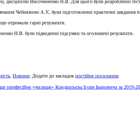
ец. дисциплін Височиненко Н.В. Для цього були розробленні тесто
чання Чебикіною А.У., були підготовленні практичні завдання 
 що отримали гарні результати.
енко Н.В. були підведенні підсумки та оголошені результати.
ність
,
Новини
. Додати до закладок
постійне посилання
.
ище професійне училище» Кондратьєва Ігоря Івановича за 2019-2