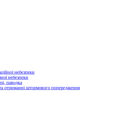
аційної небезпеки
чної небезпеки
ні, паводка
а та отриманні штормового попередження