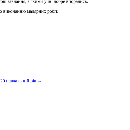
ві завдання, з якими учні добре впорались.
по виконанню малярних робіт.
020 навчальний рік
→