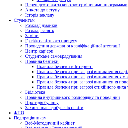
Перепідготовка за короткотерміновими програмами
Анкета до вступу
Історія закладу
Студентам
Розклад дзвінків
Розклад занять
Заміни
Графік освітнього процесу
Проведення державної кваліфікаційної атестації
Центр кар’єри
Студентське самоврядування
Правила безпеки
Правила безпеки в Інтернеті
Правила безпеки при загрозі виникнення раді
Правила безпеки при загрозі виникнення хімі
Правила безпеки при загрозі виникнення пове
Правила безпеки при загрозі стихійного лих
Бібліотека
Правила внутрішнього розпорядку та поведінки
Протидія булінгу
Захист прав здобувачів освіти
ФПО
Педпрацівникам
Веб-Методичний кабінет