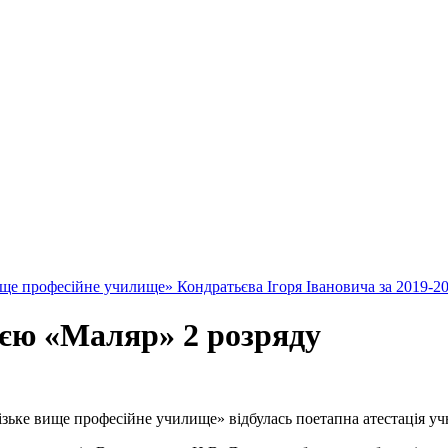
ище професійне училище» Кондратьєва Ігоря Івановича за 2019-2
ією «Маляр» 2 розряду
ізьке вище професійне училище» відбулась поетапна атестація у