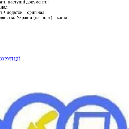
дати наступні документи:
інал
уп + додаток – оригінал
дянство України (паспорт) – копія
ОРУПЦІЇ