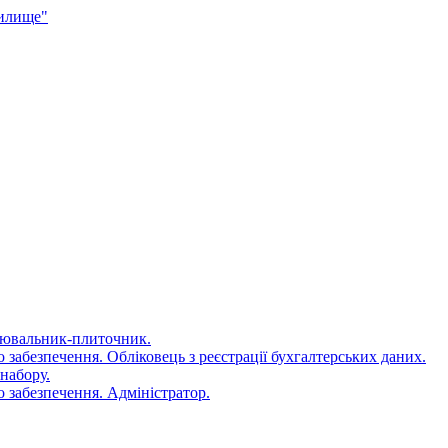
чилище"
цювальник-плиточник.
 забезпечення. Обліковець з реєстрації бухгалтерських даних.
набору.
 забезпечення. Адміністратор.