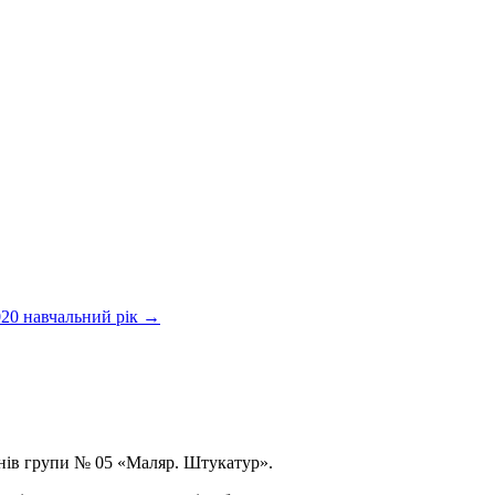
020 навчальний рік
→
чнів групи № 05 «Маляр. Штукатур».