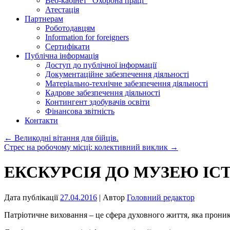
Веб-кабінет “Охорона праці”
Атестація
Партнерам
Роботодавцям
Information for foreigners
Сертифікати
Публічна інформація
Доступ до публічної інформації
Документаційне забезпечення діяльності
Матеріально-технічне забезпечення діяльності
Кадрове забезпечення діяльності
Контингент здобувачів освіти
Фінансова звітність
Контакти
←
Великодні вітання для бійців.
Стрес на робочому місці: колективний виклик
→
ЕКСКУРСІЯ ДО МУЗЕЮ ІСТ
Дата публікації
27.04.2016
| Автор
Головний редактор
Патріотичне виховання – це сфера духовного життя, яка проника