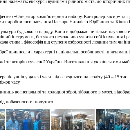
ня належать: екскурсії вулицями рідного міста, до історичних па
фесією «Оператор комп’ютерного набору. Контролер-касир» та г
ами виробничого навчання Паскарь Наталією Юріївною та Кішко Кс
льтури будь-якого народу. Воно відображає не тільки науково-тех
ніший інструмент, без якого неможливо уявити собі існування і р
ежала етика і філософія від ступеня озброєності людини тим чи ін
зброї привнесли і характерні національні особливості, притаманн
ож і територію сучасної України. Виготовлення українськими май
реніс учнів у далекі часи від середнього палеоліту (40 – 15 тис
іжок часу.
диниць вогнепальної та холодної зброї, зібраного в музеї, відоб
ід побаченого та почутого.