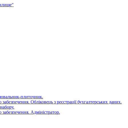
чилище"
цювальник-плиточник.
 забезпечення. Обліковець з реєстрації бухгалтерських даних.
набору.
 забезпечення. Адміністратор.