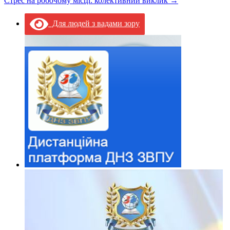
Стрес на робочому місці: колективний виклик
→
Для людей з вадами зору