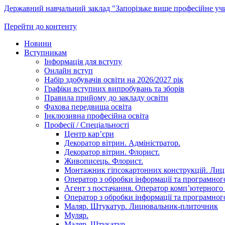
Державний навчальний заклад "Запорізьке вище професійне у
Перейти до контенту
Новини
Вступникам
Інформація для вступу
Онлайн вступ
Набір здобувачів освіти на 2026/2027 рік
Графіки вступних випробувань та зборів
Правила прийому до закладу освіти
Фахова передвища освіта
Інклюзивна професійна освіта
Професії / Спеціальності
Центр кар’єри
Декоратор вітрин. Адміністратор.
Декоратор вітрин. Флорист.
Живописець. Флорист.
Монтажник гіпсокартонних конструкцій. Ли
Оператор з обробки інформації та програмного
Агент з постачання. Оператор комп’ютерного 
Оператор з обробки інформації та програмного
Маляр. Штукатур. Лицювальник-плиточник
Муляр.
Маляр. Штукатур