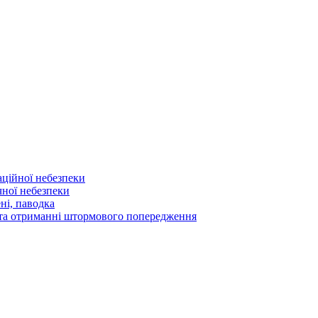
аційної небезпеки
чної небезпеки
ні, паводка
а та отриманні штормового попередження