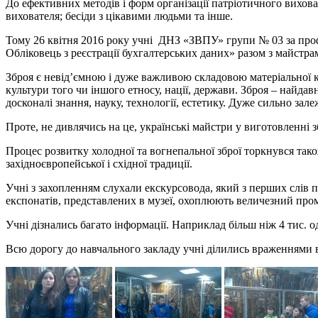
До ефективних методів і форм організації патріотичного вихован
вихователя; бесіди з цікавими людьми та інше.
Тому 26 квітня 2016 року учні ДНЗ «ЗВПУ» групи № 03 за про
Обліковець з реєстрації бухгалтерських даних» разом з майстр
Зброя є невід’ємною і дуже важливою складовою матеріальної ку
культури того чи іншого етносу, нації, держави. Зброя – найдав
досконалі знання, науку, технології, естетику. Дуже сильно зал
Проте, не дивлячись на це, українські майстри у виготовленні 
Процес розвитку холодної та вогнепальної зброї торкнувся так
західноєвропейської і східної традиції.
Учні з захопленням слухали екскурсовода, який з перших слів пе
експонатів, представлених в музеї, охоплюють величезний пром
Учні дізнались багато інформації. Наприклад більш ніж 4 тис. о
Всю дорогу до навчального закладу учні ділились враженнями в