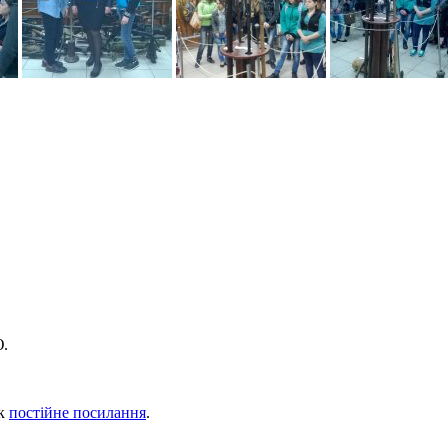
.
ок
постійне посилання
.