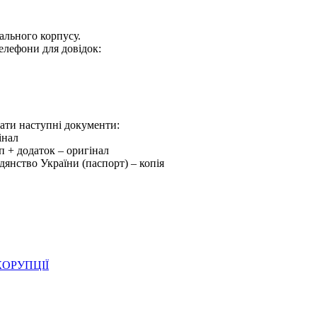
ального корпусу.
 телефони для довідок:
дати наступні документи:
інал
уп + додаток – оригінал
дянство України (паспорт) – копія
ОРУПЦІЇ