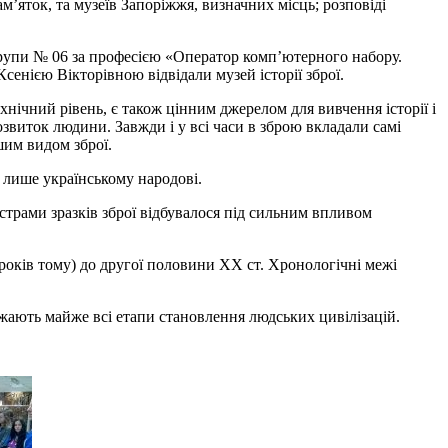
м’яток, та музеїв Запоріжжя, визначних місць; розповіді
рупи № 06 за професією «Оператор комп’ютерного набору.
енією Вікторівною відвідали музей історії зброї.
нічний рівень, є також цінним джерелом для вивчення історії і
озвиток людини. Завжди і у всі часи в зброю вкладали самі
шим видом зброї.
і лише українському народові.
страми зразків зброї відбувалося під сильним впливом
. років тому) до другої половини ХХ ст. Хронологічні межі
ражають майже всі етапи становлення людських цивілізацій.