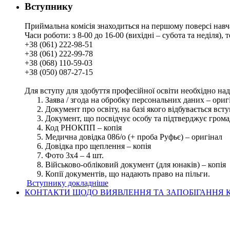
Вступнику
Приймальна комісія знаходиться на першому поверсі навч
Часи роботи: з 8-00 до 16-00 (вихідні – субота та неділя),
+38 (061) 222-98-51
+38 (061) 222-99-78
+38 (068) 110-59-03
+38 (050) 087-27-15
Для вступу для здобуття професійної освіти необхідно на
Заява / згода на обробку персональних даних – ориг
Документ про освіту, на базі якого відбувається вст
Документ, що посвідчує особу та підтверджує грома
Код РНОКПП – копія
Медична довідка 086/о (+ проба Руфьє) – оригінал
Довідка про щеплення – копія
Фото 3х4 – 4 шт.
Військово-обліковий документ (для юнаків) – копія
Копії документів, що надають право на пільги.
Вступнику докладніше
КОНТАКТИ ЩОДО ВИЯВЛЕННЯ ТА ЗАПОБІГАННЯ К