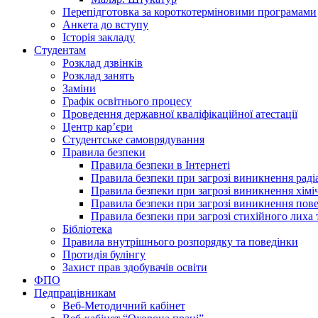
Перепідготовка за короткотерміновими програмами
Анкета до вступу
Історія закладу
Студентам
Розклад дзвінків
Розклад занять
Заміни
Графік освітнього процесу
Проведення державної кваліфікаційної атестації
Центр кар’єри
Студентське самоврядування
Правила безпеки
Правила безпеки в Інтернеті
Правила безпеки при загрозі виникнення раді
Правила безпеки при загрозі виникнення хімі
Правила безпеки при загрозі виникнення пове
Правила безпеки при загрозі стихійного лих
Бібліотека
Правила внутрішнього розпорядку та поведінки
Протидія булінгу
Захист прав здобувачів освіти
ФПО
Педпрацівникам
Веб-Методичний кабінет