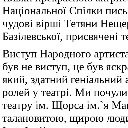
Національної Спілки пись
чудові вірші Тетяни Неще
Базілевської, присвячені т
Виступ Народного артиста 
був не виступ, це був яск
який, здатний геніальний 
ролей у театрі. Ми почули
театру ім. Щорса ім.`я Ма
талановитою, щирою люди