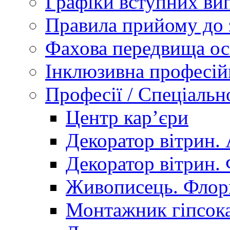
Графіки вступних вип
Правила прийому до 
Фахова передвища ос
Інклюзивна професій
Професії / Спеціальн
Центр кар’єри
Декоратор вітрин. 
Декоратор вітрин. 
Живописець. Флор
Монтажник гіпсока