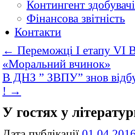
Контингент здобувачі
Фінансова звітність
Контакти
←
Переможці І етапу VI В
«Моральний вчинок»
В ДНЗ ” ЗВПУ” знов відбу
!
→
У гостях у літерату
Дата публікації
01.04.201