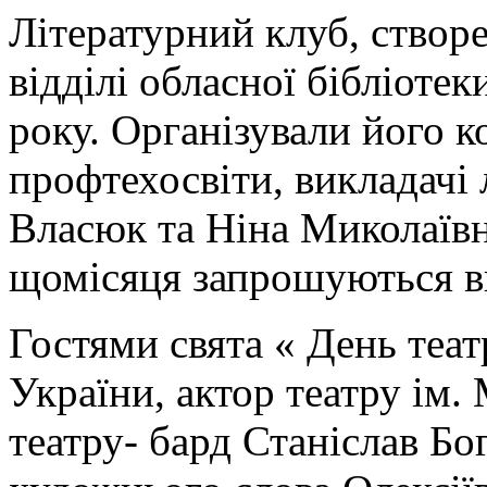
Літературний клуб, ство
відділі обласної бібліотек
року. Організували його 
профтехосвіти, викладачі
Власюк та Ніна Миколаївн
щомісяця запрошуються ви
Гостями свята « День теа
України, актор театру ім.
театру- бард Станіслав Бо