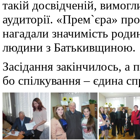
такій досвідченій, вимогл
аудиторії. «Прем`єра» пр
нагадали значимість роди
людини з Батькивщиною.
Засідання закінчилось, а 
бо спілкування – єдина с