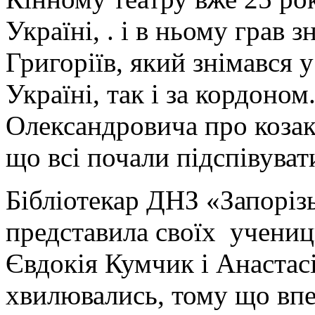
Україні, . і в ньому грав 
Григоріїв, який знімався у
Україні, так і за кордоно
Олександровича про козакі
що всі почали підспівуват
Бібліотекар ДНЗ «Запоріз
представила своїх учениць
Євдокія Кумчик і Анастасі
хвилювались, тому що впе