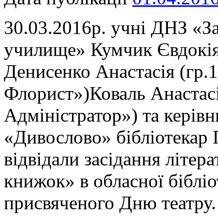
30.03.2016р. учні ДНЗ «З
училище» Кумчик Євдокія,
Денисенко Анастасія (гр.
Флорист»)Коваль Анастасі
Адміністратор») та керівн
«Дивослово» бібліотекар 
відвідали засідання літера
книжок» в обласної бібл
присвяченого Дню театру.