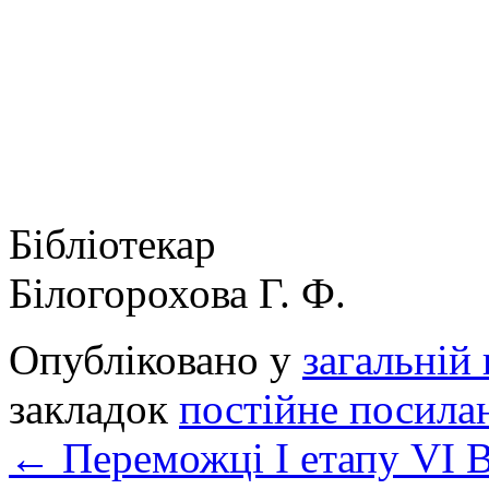
Біблі
Білогорохова Г. Ф.
Опубліковано у
загальній 
закладок
постійне посила
←
Переможці І етапу VI В