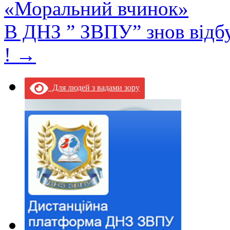
«Моральний вчинок»
В ДНЗ ” ЗВПУ” знов відбу
!
→
Для людей з вадами зору