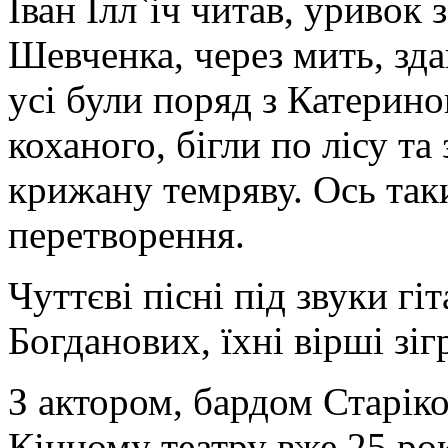
Іван Ілл`іч читав, уривок
Шевченка, через мить, зда
усі були поряд з Катерино
коханого, бігли по лісу т
крижану темряву. Ось так
перетворення.
Чуттєві пісні під звуки г
Богданових, їхні вірші зі
З актором, бардом Старік
Кінному театру вже 25 рок