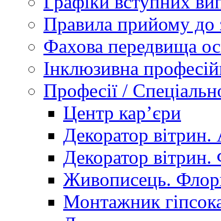
Графіки вступних вип
Правила прийому до 
Фахова передвища ос
Інклюзивна професій
Професії / Спеціальн
Центр кар’єри
Декоратор вітрин. 
Декоратор вітрин. 
Живописець. Флор
Монтажник гіпсока