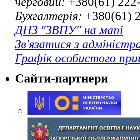
черговий:
+380(61) 222
Бухгалтерія:
+380(61) 
ДНЗ "ЗВПУ" на мапі
Зв'язатися з адміністр
Графік особистого при
Сайти-партнери