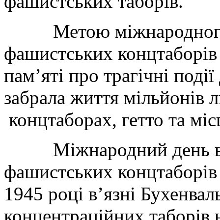
фашистських таборів.
Метою міжнародного дн
фашистських концтаборів 
пам’яті про трагічні події
забрала життя мільйонів 
концтаборах, гетто та мі
Міжнародний день виз
фашистських концтаборів в
1945 році в’язні Бухенвал
концентраційних таборів 