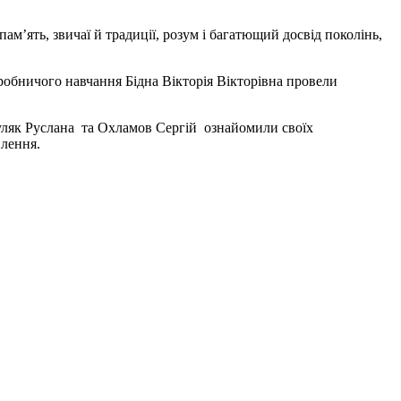
пам’ять, звичаї й традиції, розум і багатющий досвід поколінь,
обничого навчання Бідна Вікторія Вікторівна провели
Гуцуляк Руслана та Охламов Сергій ознайомили своїх
влення.