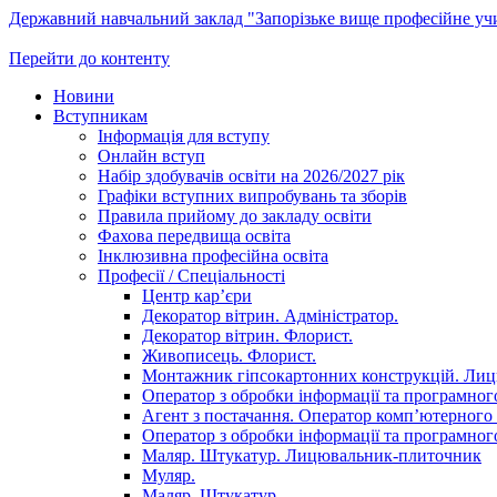
Державний навчальний заклад "Запорізьке вище професійне у
Перейти до контенту
Новини
Вступникам
Інформація для вступу
Онлайн вступ
Набір здобувачів освіти на 2026/2027 рік
Графіки вступних випробувань та зборів
Правила прийому до закладу освіти
Фахова передвища освіта
Інклюзивна професійна освіта
Професії / Спеціальності
Центр кар’єри
Декоратор вітрин. Адміністратор.
Декоратор вітрин. Флорист.
Живописець. Флорист.
Монтажник гіпсокартонних конструкцій. Ли
Оператор з обробки інформації та програмного
Агент з постачання. Оператор комп’ютерного 
Оператор з обробки інформації та програмного
Маляр. Штукатур. Лицювальник-плиточник
Муляр.
Маляр. Штукатур