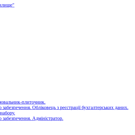
чилище"
цювальник-плиточник.
 забезпечення. Обліковець з реєстрації бухгалтерських даних.
набору.
 забезпечення. Адміністратор.