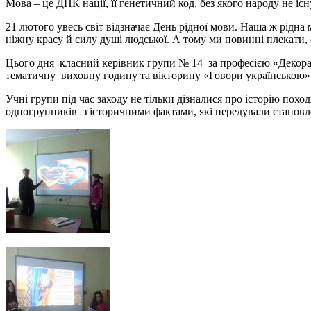
Мова – це ДНК нації, її генетичний код, без якого народу не існ
21 лютого увесь світ відзначає День рідної мови. Наша ж рідна м
ніжну красу й силу душі людської. А тому ми повинні плекати, 
Цього дня класний керівник групи № 14 за професією «Декора
тематичну виховну годину та вікторину «Говори українською»
Учні групи під час заходу не тільки дізналися про історію пох
одногрупників з історичними фактами, які передували станов