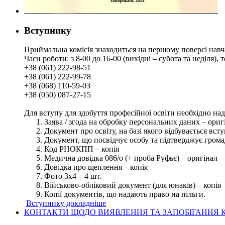
Вступнику
Приймальна комісія знаходиться на першому поверсі навч
Часи роботи: з 8-00 до 16-00 (вихідні – субота та неділя),
+38 (061) 222-98-51
+38 (061) 222-99-78
+38 (068) 110-59-03
+38 (050) 087-27-15
Для вступу для здобуття професійної освіти необхідно на
Заява / згода на обробку персональних даних – ориг
Документ про освіту, на базі якого відбувається вст
Документ, що посвідчує особу та підтверджує грома
Код РНОКПП – копія
Медична довідка 086/о (+ проба Руфьє) – оригінал
Довідка про щеплення – копія
Фото 3х4 – 4 шт.
Військово-обліковий документ (для юнаків) – копія
Копії документів, що надають право на пільги.
Вступнику докладніше
КОНТАКТИ ЩОДО ВИЯВЛЕННЯ ТА ЗАПОБІГАННЯ К