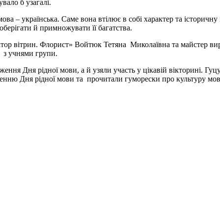
увало б узагалі.
ова – українська. Саме вона втілює в собі характер та історичну 
оберігати й примножувати її багатства.
тор вітрин. Флорист» Войтюк Тетяна Миколаївна та майстер вир
 з учнями групи.
одження Дня рідної мови, а й узяли участь у цікавій вікторині. 
ленню Дня рідної мови та прочитали гуморески про культуру мо