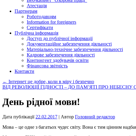
Веб-кабінет “Охорона праці”
Атестація
Партнерам
Роботодавцям
Information for foreigners
Сертифікати
Публічна інформація
Доступ до публічної інформації
Документаційне забезпечення діяльності
Матеріально-технічне забезпечення діяльності
Кадрове забезпечення діяльності
Контингент здобувачів освіти
Фінансова звітність
Контакти
←
Інтернет це добре, коли в міру і безпечно
ВІД РЕВОЛЮЦІЇ ГІДНОСТІ – ДО ПАМ’ЯТІ ПРО НЕБЕСНУ
День рідної мови!
Дата публікації
22.02.2017
| Автор
Головний редактор
Мова – це одне з багатьох чудес світу. Вона є тим цінним надба