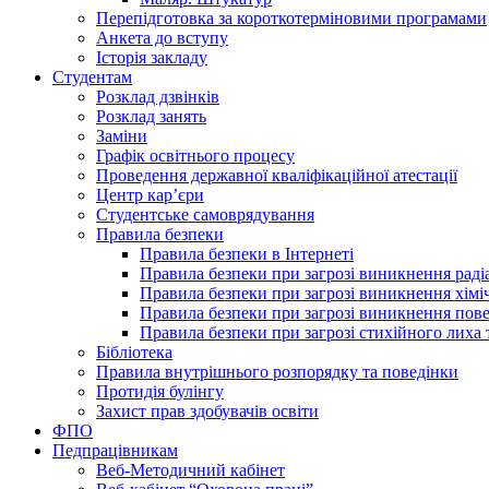
Перепідготовка за короткотерміновими програмами
Анкета до вступу
Історія закладу
Студентам
Розклад дзвінків
Розклад занять
Заміни
Графік освітнього процесу
Проведення державної кваліфікаційної атестації
Центр кар’єри
Студентське самоврядування
Правила безпеки
Правила безпеки в Інтернеті
Правила безпеки при загрозі виникнення раді
Правила безпеки при загрозі виникнення хімі
Правила безпеки при загрозі виникнення пове
Правила безпеки при загрозі стихійного лих
Бібліотека
Правила внутрішнього розпорядку та поведінки
Протидія булінгу
Захист прав здобувачів освіти
ФПО
Педпрацівникам
Веб-Методичний кабінет