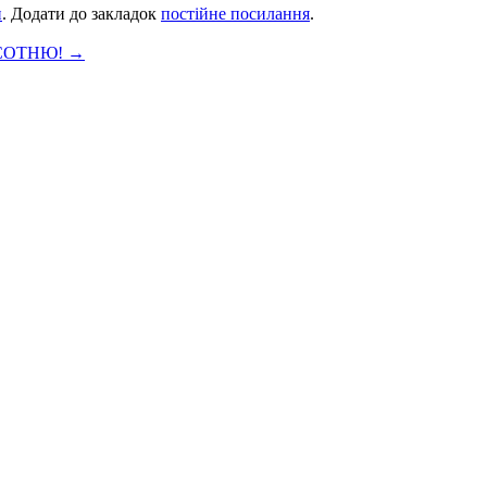
и
. Додати до закладок
постійне посилання
.
 СОТНЮ!
→