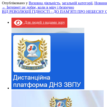
Опубліковано у
Виховна діяльність
,
загальній категорії
,
Новин
←
Інтернет це добре, коли в міру і безпечно
ВІД РЕВОЛЮЦІЇ ГІДНОСТІ – ДО ПАМ’ЯТІ ПРО НЕБЕСНУ
Для людей з вадами зору