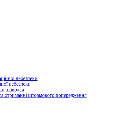
аційної небезпеки
чної небезпеки
ні, паводка
а та отриманні штормового попередження