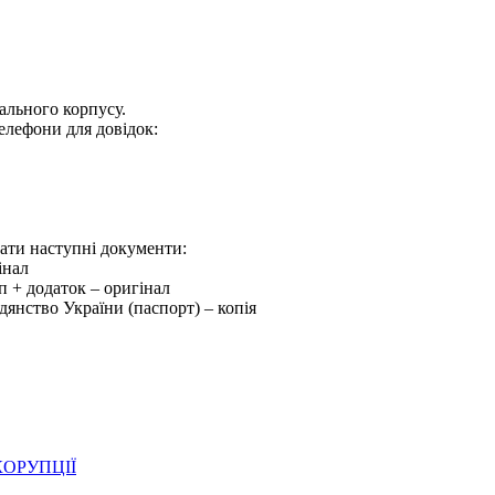
ального корпусу.
 телефони для довідок:
дати наступні документи:
інал
уп + додаток – оригінал
дянство України (паспорт) – копія
ОРУПЦІЇ