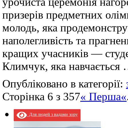
урочиста церемонія наго
призерів предметних олімп
молодь, яка продемонстру
наполегливість та прагне
кращих учасників — студе
Климчук, яка навчається
Опубліковано в категорії:
Сторінка 6 з 357
« Перша
«
Для людей з вадами зору