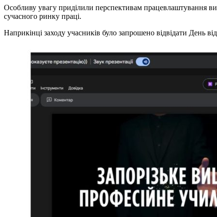
Особливу увагу приділили перспективам працевлаштування вип
сучасного ринку праці.
Наприкінці заходу учасників було запрошено відвідати День ві