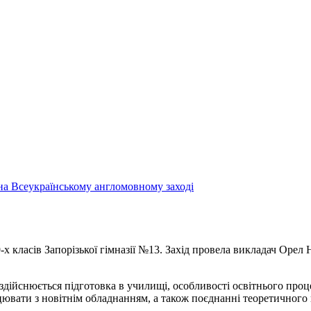
на Всеукраїнському англомовному заході
9-х класів Запорізької гімназії №13. Захід провела викладач Оре
ми здійснюється підготовка в училищі, особливості освітнього про
рацювати з новітнім обладнанням, а також поєднанні теоретичног