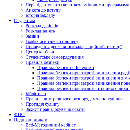
Перепідготовка за короткотерміновими програмами
Анкета до вступу
Історія закладу
Студентам
Розклад дзвінків
Розклад занять
Заміни
Графік освітнього процесу
Проведення державної кваліфікаційної атестації
Центр кар’єри
Студентське самоврядування
Правила безпеки
Правила безпеки в Інтернеті
Правила безпеки при загрозі виникнення раді
Правила безпеки при загрозі виникнення хімі
Правила безпеки при загрозі виникнення пове
Правила безпеки при загрозі стихійного лих
Бібліотека
Правила внутрішнього розпорядку та поведінки
Протидія булінгу
Захист прав здобувачів освіти
ФПО
Педпрацівникам
Веб-Методичний кабінет