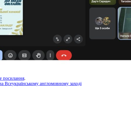
е посилання
.
на Всеукраїнському англомовному заході