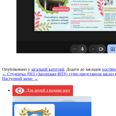
Опубліковано у
загальній категорії
. Додати до закладок
постійн
←
Студентка ДНЗ «Запорізьке ВПУ» гідно представила заклад 
Наступний запис
→
Для людей з вадами зору