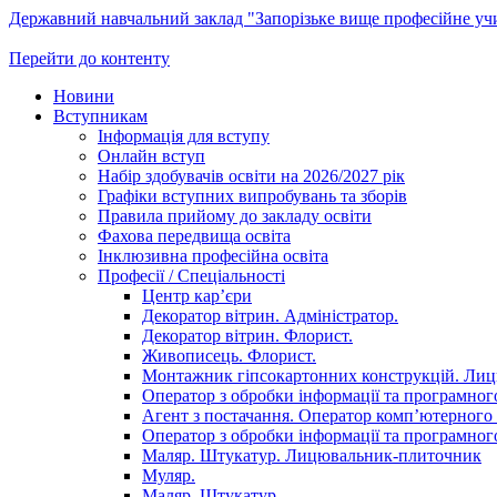
Державний навчальний заклад "Запорізьке вище професійне у
Перейти до контенту
Новини
Вступникам
Інформація для вступу
Онлайн вступ
Набір здобувачів освіти на 2026/2027 рік
Графіки вступних випробувань та зборів
Правила прийому до закладу освіти
Фахова передвища освіта
Інклюзивна професійна освіта
Професії / Спеціальності
Центр кар’єри
Декоратор вітрин. Адміністратор.
Декоратор вітрин. Флорист.
Живописець. Флорист.
Монтажник гіпсокартонних конструкцій. Ли
Оператор з обробки інформації та програмного
Агент з постачання. Оператор комп’ютерного 
Оператор з обробки інформації та програмного
Маляр. Штукатур. Лицювальник-плиточник
Муляр.
Маляр. Штукатур