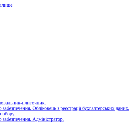
чилище"
цювальник-плиточник.
 забезпечення. Обліковець з реєстрації бухгалтерських даних.
набору.
 забезпечення. Адміністратор.