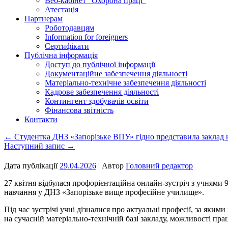
Веб-кабінет “Охорона праці”
Атестація
Партнерам
Роботодавцям
Information for foreigners
Сертифікати
Публічна інформація
Доступ до публічної інформації
Документаційне забезпечення діяльності
Матеріально-технічне забезпечення діяльності
Кадрове забезпечення діяльності
Контингент здобувачів освіти
Фінансова звітність
Контакти
←
Студентка ДНЗ «Запорізьке ВПУ» гідно представила заклад 
Наступний запис
→
Дата публікації
29.04.2026
| Автор
Головний редактор
27 квітня відбулася профорієнтаційна онлайн-зустріч з учнями 
навчання у ДНЗ «Запорізьке вище професійне училище».
Під час зустрічі учні дізналися про актуальні професії, за яки
на сучасній матеріально-технічній базі закладу, можливості п