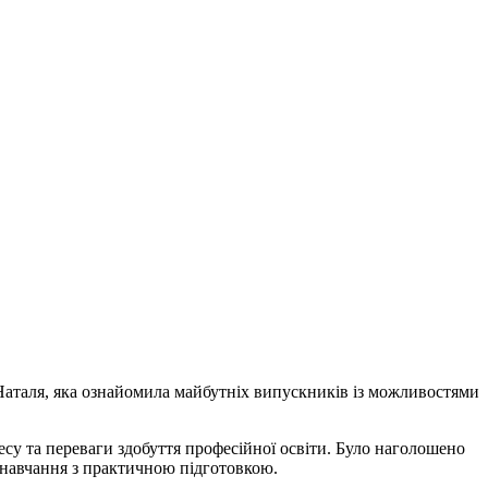
л Наталя, яка ознайомила майбутніх випускників із можливостями
цесу та переваги здобуття професійної освіти. Було наголошено
о навчання з практичною підготовкою.