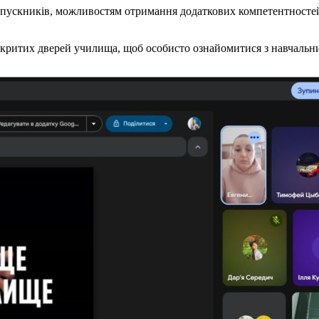
ускників, можливостям отримання додаткових компетентностей 
дкритих дверей училища, щоб особисто ознайомитися з навчальни