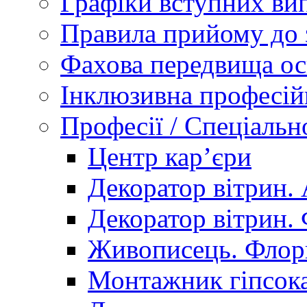
Графіки вступних вип
Правила прийому до 
Фахова передвища ос
Інклюзивна професій
Професії / Спеціальн
Центр кар’єри
Декоратор вітрин. 
Декоратор вітрин. 
Живописець. Флор
Монтажник гіпсока