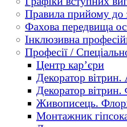
Графіки вступних вип
Правила прийому до 
Фахова передвища ос
Інклюзивна професій
Професії / Спеціальн
Центр кар’єри
Декоратор вітрин. 
Декоратор вітрин. 
Живописець. Флор
Монтажник гіпсока