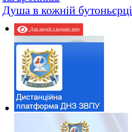
Душа в кожній бутоньєрц
Для людей з вадами зору